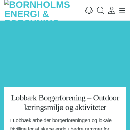
Fortsæt
til
indhold
Lobbæk Borgerforening – Outdoor
læringsmiljø og aktiviteter
I Lobbæk arbejder borgerforeningen og lokale
frivillige for at skabe endnu bedre rammer for