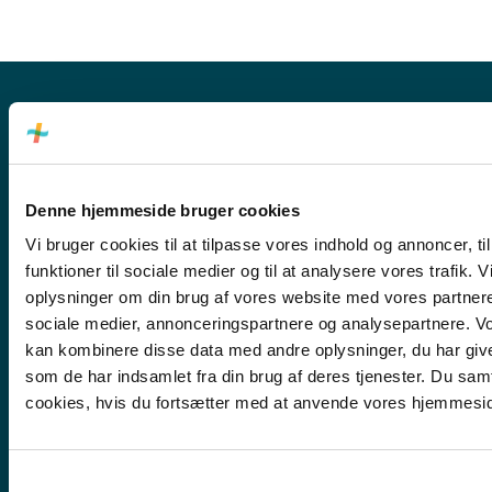
Skansevej 2, 3700 Rønne
Denne hjemmeside bruger cookies
Mandag, tirsdag, torsdag: 09:00 - 15.00
Vi bruger cookies til at tilpasse vores indhold og annoncer, til
funktioner til sociale medier og til at analysere vores trafik. 
Onsdag: lukket
oplysninger om din brug af vores website med vores partnere
Fredag: 09:00 - 12:00
sociale medier, annonceringspartnere og analysepartnere. V
kan kombinere disse data med andre oplysninger, du har give
Sdr. Hammer 2C, 3730 Nexø
som de har indsamlet fra din brug af deres tjenester. Du samt
Åbent tirsdag kl. 09:00 - 15:00
cookies, hvis du fortsætter med at anvende vores hjemmesi
(Lukket i uge 29 - 33, begge uger inklusiv)
Samtykkevalg