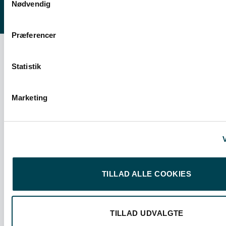
Nødvendig
Præferencer
Statistik
OM OS
Om Bornholms Energi & Forsyning
Marketing
Organisation
Rapporter
V
Bæredygtighed
TILLAD ALLE COOKIES
Om Innovations Ø Bornholm
Nyheder og presse
TILLAD UDVALGTE
Job & karriere