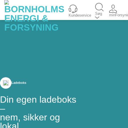
Fortsæt
til
Søg
minForsyni
Kundeservice
indhold
Ladeboks
Din egen ladeboks
–
nem, sikker og
lokal