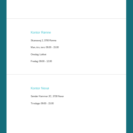
Kontor Rønne
Skansevej 2, 3700 Rønne
Man, tirs, tors: 09.00 - 15.00
Onsdag: Lukket
Fredag: 09:00 - 12.00
Kontor Nexø
Sønder Hammer 2C, 3730 Nexø
Tirsdage: 09:00 - 15.00