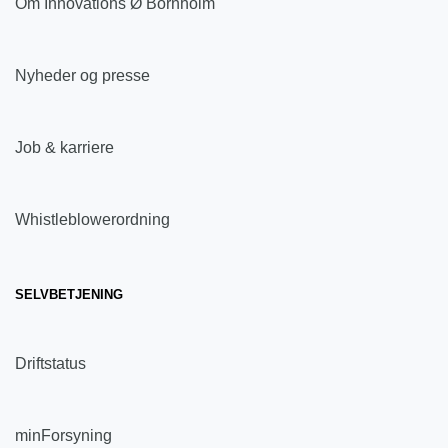
Om Innovations Ø Bornholm
Nyheder og presse
Job & karriere
Whistleblowerordning
SELVBETJENING
Driftstatus
minForsyning