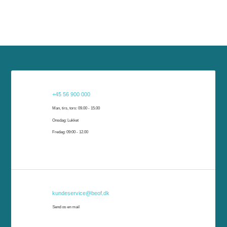
Har du brug for hjælp?
+45 56 900 000
Har du brug for hjælp, er vi klar til at hjælpe dig. Du kan kontakte os på telefon, e-
Man, tirs, tors: 09.00 - 15.00
mail eller komme forbi vores kundeservice i Rønne eller Nexø.
Onsdag: Lukket
Fredag: 09:00 - 12.00
kundeservice@beof.dk
Send os en mail