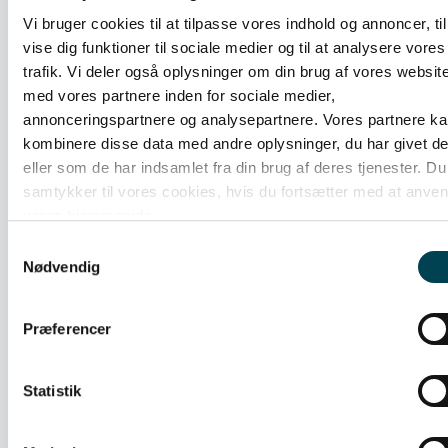
Vi bruger cookies til at tilpasse vores indhold og annoncer, til
Ofte stillede spørgsmål
vise dig funktioner til sociale medier og til at analysere vores
trafik. Vi deler også oplysninger om din brug af vores websit
Finder du ikke det du søger i kan du se
med vores partnere inden for sociale medier,
alle spørgsmål og svar i hjælpecenteret.
annonceringspartnere og analysepartnere. Vores partnere k
kombinere disse data med andre oplysninger, du har givet d
GÅ TIL HJÆLPECENTER
eller som de har indsamlet fra din brug af deres tjenester. Du
samtykker til vores cookies, hvis du fortsætter med at anve
vores hjemmeside.
Får jeg hjælp, hvis der er en teknisk fejl på
Samtykkevalg
min ladeboks?
Nødvendig
Hvad dækker vedligeholdelse af
Præferencer
ladeboksen over?
Dækker serviceaftalen hvis den fysiske
Statistik
ladeboks er defekt eller beskadiget?