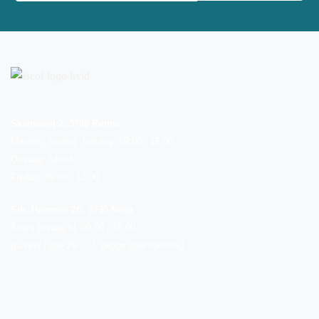
Skansevej 2, 3700 Rønne
Mandag, tirsdag, torsdag: 09:00 - 15.00
Onsdag: lukket
Fredag: 09:00 - 12:00
Sdr. Hammer 2C, 3730 Nexø
Åbent tirsdag kl. 09:00 - 15:00
(Lukket i uge 29 - 33, begge uger inklusiv)