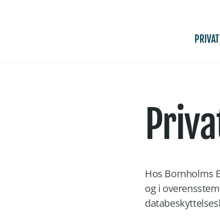
Fortsæt
til
indhold
PRIVAT
Priva
Hos Bornholms En
og i overensste
databeskyttelses