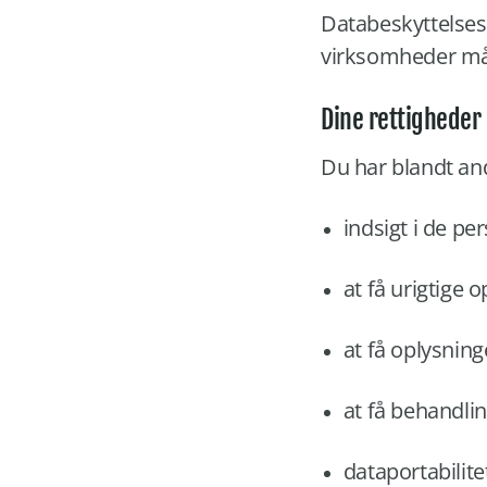
Databeskyttelses
virksomheder må 
Dine rettigheder
Du har blandt ande
indsigt i de p
at få urigtige o
at få oplysninge
at få behandli
dataportabilite