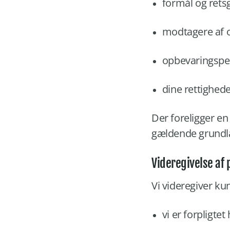
formål og rets
modtagere af 
opbevaringspe
dine rettighe
Der foreligger en 
gældende grundla
Videregivelse af
Vi videregiver ku
vi er forpligtet