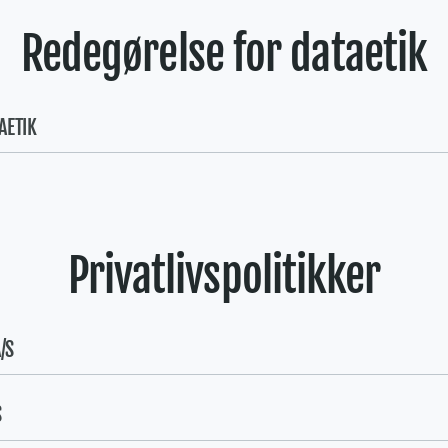
Redegørelse for dataetik
AETIK
Privatlivspolitikker
/S
S