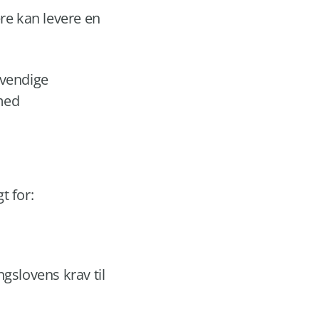
re kan levere en
dvendige
 med
t for:
gslovens krav til