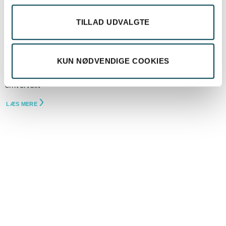
TILLAD UDVALGTE
KUN NØDVENDIGE COOKIES
16. juli 2026
BEOF åbner nu også for ladeløsninger til det bornholmske
erhvervsliv
LÆS MERE