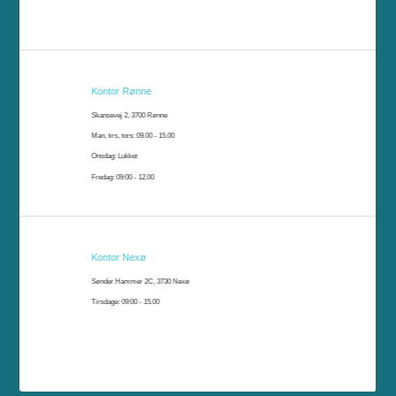
Kontor Rønne
Skansevej 2, 3700 Rønne
Man, tirs, tors: 09.00 - 15.00
Onsdag: Lukket
Fredag: 09:00 - 12.00
Kontor Nexø
Sønder Hammer 2C, 3730 Nexø
Tirsdage: 09:00 - 15.00