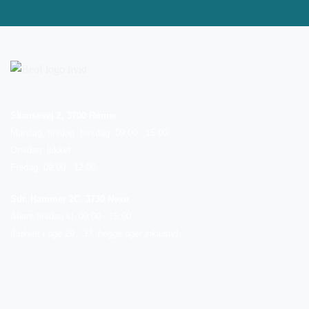
Skansevej 2, 3700 Rønne
Mandag, tirsdag, torsdag: 09:00 - 15.00
Onsdag: lukket
Fredag: 09:00 - 12:00
Sdr. Hammer 2C, 3730 Nexø
Åbent tirsdag kl. 09:00 - 15:00
(Lukket i uge 29 - 33, begge uger inklusiv)