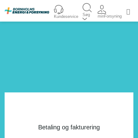
Fortsæt
til
Søg
minForsyning
Kundeservice
indhold
Betaling og fakturering