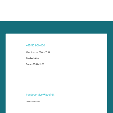
Har du brug for hjælp?
+45 56 900 000
Har du brug for hjælp, er vi klar til at hjælpe dig. Du kan kontakte os på telefon, e-
Man, tirs, tors: 09.00 - 15.00
mail eller komme forbi vores kundeservice i Rønne eller Nexø.
Onsdag: Lukket
Fredag: 09:00 - 12.00
kundeservice@beof.dk
Send os en mail