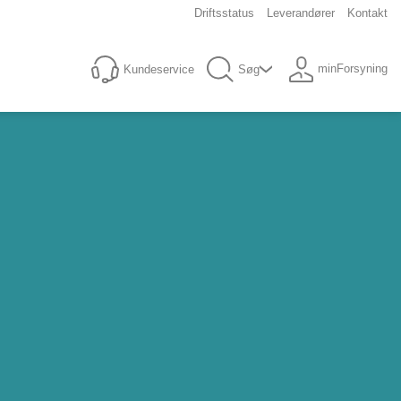
Driftsstatus
Leverandører
Kontakt
minForsyning
Kundeservice
Søg