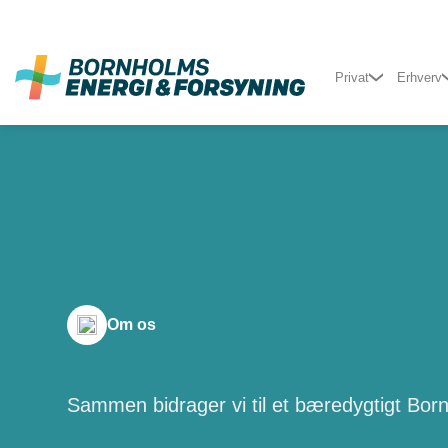
Fortsæt
til
indhold
Privat
Erhverv
Om os
Sammen bidrager vi til et bæredygtigt Bor