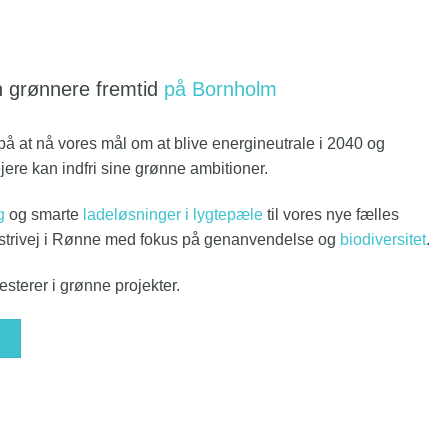
en grønnere fremtid
på Bornholm
på at nå vores mål om at blive energineutrale i 2040 og
 ejere kan indfri sine grønne ambitioner.
g
og smarte
ladeløsninger i lygtepæle
til vores nye fælles
strivej i Rønne med fokus på genanvendelse og
biodiversitet
.
nvesterer i grønne projekter.
R