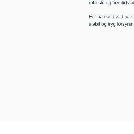
robuste og fremtidssi
For uanset hvad tiden
stabil og tryg forsyni