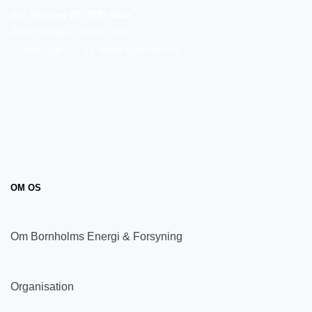
Sdr. Hammer 2C, 3730 Nexø
Åbent tirsdag kl. 09:00 - 15:00
(Lukket i uge 29 - 33, begge uger inklusiv)
OM OS
Om Bornholms Energi & Forsyning
Organisation