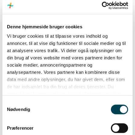
Mulighed for Grøn strøm som tilkøb
Denne hjemmeside bruger cookies
Vi bruger cookies til at tilpasse vores indhold og
annoncer, til at vise dig funktioner til sociale medier og til
TimeEnergi
Populær
at analysere vores trafik. Vi deler også oplysninger om
din brug af vores website med vores partnere inden for
Variabelt timeprisprodukt
sociale medier, annonceringspartnere og
analysepartnere. Vores partnere kan kombinere disse
Abonnement:
Spotpris
data med andre oplysninger, du har givet dem, eller som
24 kr./mdr.
+ 6,25 øres tillæg
de har indsamlet fra din brug af deres tjenester. Du
samtykker til vores cookies, hvis du fortsætter med at
Sidste måneds gennemsnitspris uden transport og afgifter: 1,03
anvende vores hjemmeside.
kr./kWh. ‘Se prisdetaljer’ for estimeret samlet pris inkl. nettarif,
Samtykkevalg
energiafgift og omkostninger til Energinet.
Nødvendig
Præferencer
Se prisdetaljer