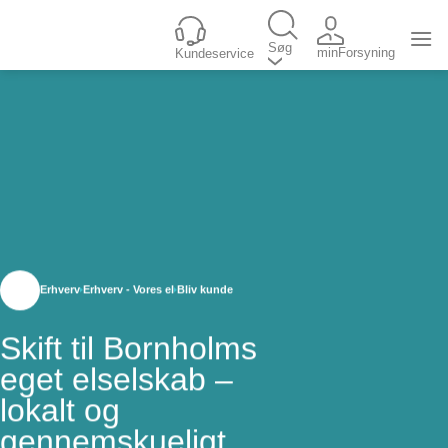
Fortsæt
til
Søg
minForsyning
Kundeservice
indhold
Erhverv
Erhverv - Vores el
Bliv kunde
Skift til Bornholms
eget elselskab –
lokalt og
gennemskueligt