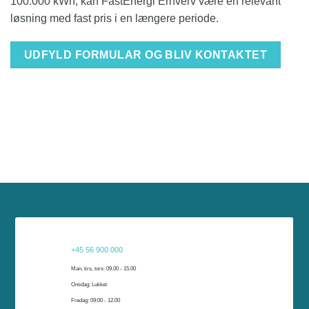
100.000 kWh, kan FastEnergi Erhverv være en relevant
løsning med fast pris i en længere periode.
UDFYLD FORMULAR OG BLIV KONTAKTET
Har du brug for hjælp?
+45 56 900 000
Har du brug for hjælp, er vi klar til at hjælpe dig. Du kan kontakte os på telefon, e-
Man, tirs, tors: 09.00 - 15.00
mail eller komme forbi vores kundeservice i Rønne eller Nexø.
Onsdag: Lukket
Fredag: 09:00 - 12.00