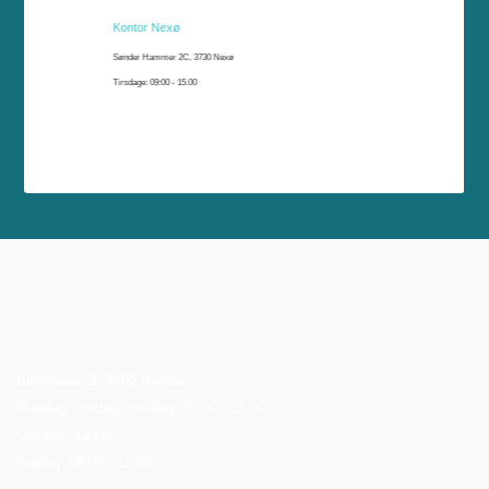
Kontor Nexø
Sønder Hammer 2C, 3730 Nexø
Tirsdage: 09:00 - 15.00
Skansevej 2, 3700 Rønne
Mandag, tirsdag, torsdag: 09:00 - 15.00
Onsdag: lukket
Fredag: 09:00 - 12:00