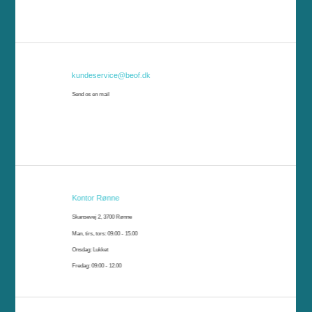
kundeservice@beof.dk
Send os en mail
Kontor Rønne
Skansevej 2, 3700 Rønne
Man, tirs, tors: 09.00 - 15.00
Onsdag: Lukket
Fredag: 09:00 - 12.00