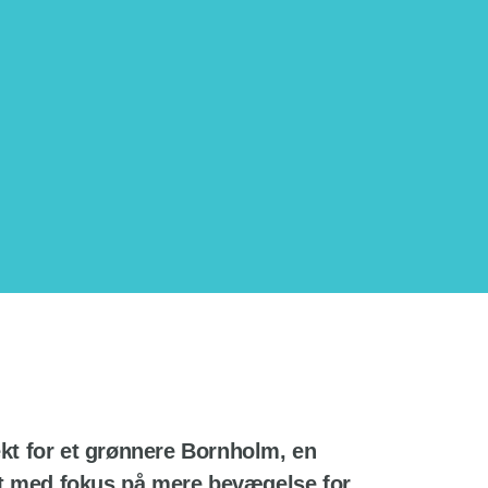
jekt for et grønnere Bornholm, en
nt med fokus på mere bevægelse for