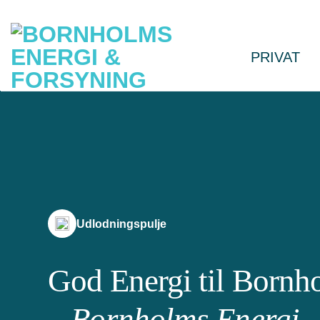
Fortsæt
til
indhold
PRIVAT
Udlodningspulje
God Energi til Bornh
– Bornholms Energi