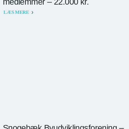
medlemmer – 22.000 kr.
LÆS MERE
Snogebæk Byudviklingsforening –