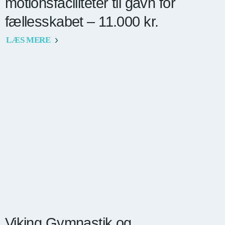
motionsfaciliteter til gavn for
fællesskabet – 11.000 kr.
LÆS MERE
Viking Gymnastik og