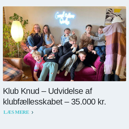
Klub Knud – Udvidelse af
klubfællesskabet – 35.000 kr.
LÆS MERE