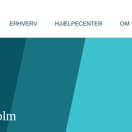
ERHVERV
HJÆLPECENTER
OM 
olm