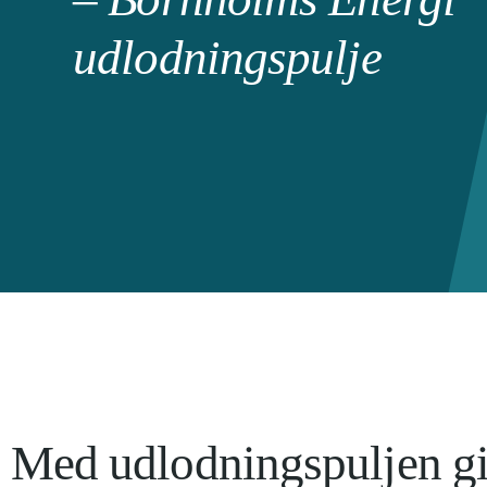
udlodningspulje
Med udlodningspuljen gi