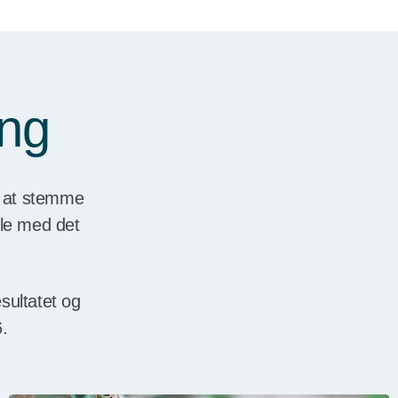
ing
gt at stemme
lle med det
sultatet og
6.