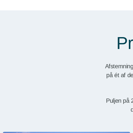
Pr
Afstemninge
på ét af d
Puljen på 
d