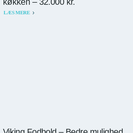
køkken – 32.000 kr.
LÆS MERE
Viking Fodbold – Bedre mulighed