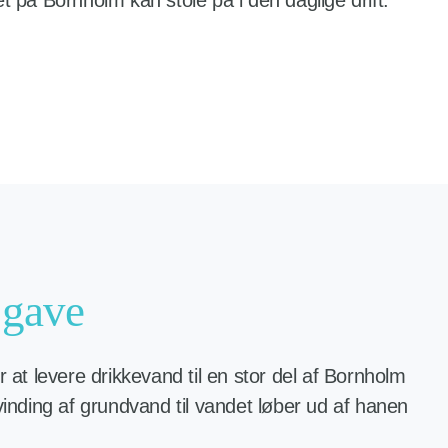
et på Bornholm kan stole på i den daglige drift.
gave
r at levere drikkevand til en stor del af Bornholm
vinding af grundvand til vandet løber ud af hanen