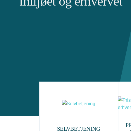
miljøet og erhvervet
P
SELVBETJENING