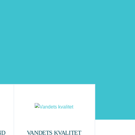
ND
VANDETS KVALITET