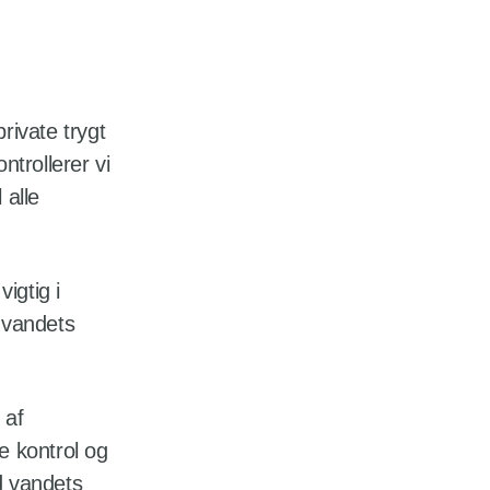
rivate trygt
ntrollerer vi
 alle
igtig i
 vandets
 af
e kontrol og
d vandets