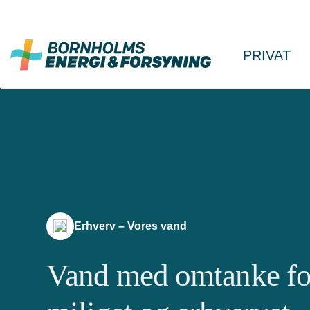
Fortsæt
til
indhold
PRIVAT
Erhverv – Vores vand
Vand med omtanke for