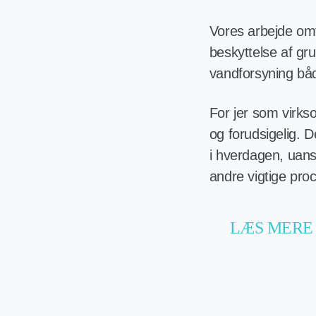
Vores arbejde omf
beskyttelse af gru
vandforsyning båd
For jer som virks
og forudsigelig. D
i hverdagen, uans
andre vigtige pro
LÆS MERE