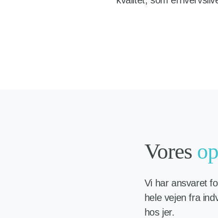
kvalitet, som erhvervsliv
Vores
op
Vi har ansvaret fo
hele vejen fra ind
hos jer.