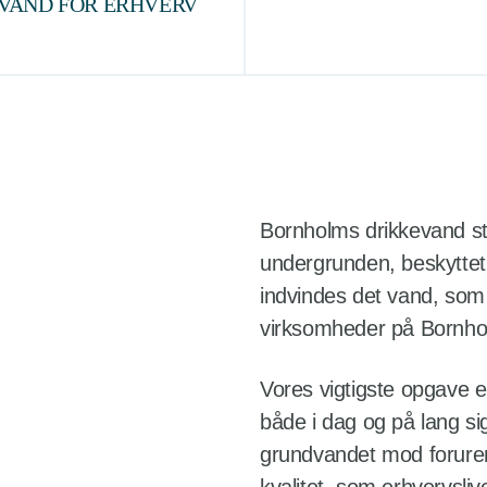
VAND FOR ERHVERV
Bornholms drikkevand st
undergrunden, beskyttet a
indvindes det vand, som 
virksomheder på Bornho
Vores vigtigste opgave er
både i dag og på lang sig
grundvandet mod forureni