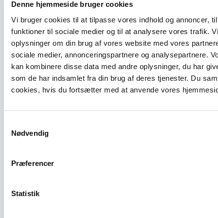
Denne hjemmeside bruger cookies
Vi bruger cookies til at tilpasse vores indhold og annoncer, til
funktioner til sociale medier og til at analysere vores trafik. 
oplysninger om din brug af vores website med vores partnere
VARSLING
sociale medier, annonceringspartnere og analysepartnere. V
kan kombinere disse data med andre oplysninger, du har give
som de har indsamlet fra din brug af deres tjenester. Du samt
cookies, hvis du fortsætter med at anvende vores hjemmesi
Samtykkevalg
Nødvendig
Præferencer
14. juli 2026
BEOF udskifter gamle vandrør på Elmevej og
Skovgade i Svaneke fra august
Statistik
LÆS MERE