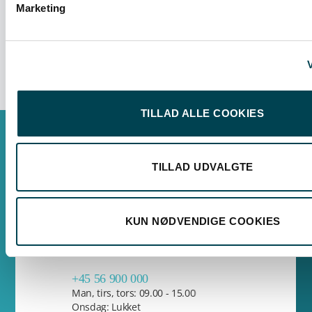
Marketing
V
TILLAD ALLE COOKIES
Har du brug for hjælp?
TILLAD UDVALGTE
Har du brug for hjælp, er vi klar til at hjælpe dig.
Du kan kontakte os på telefon, e-mail eller
KUN NØDVENDIGE COOKIES
komme forbi vores kundeservice i Rønne eller
Nexø.
+45 56 900 000
Man, tirs, tors: 09.00 - 15.00
Onsdag: Lukket