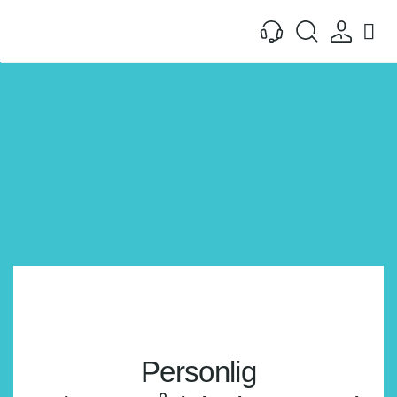
Fortsæt
til
indhold
Personlig