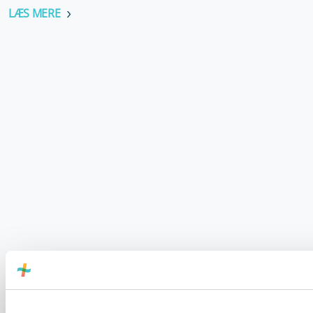
LÆS MERE
16. juli 2026
BEOF åbner nu også for ladeløsninger til det
bornholmske erhvervsliv
LÆS MERE