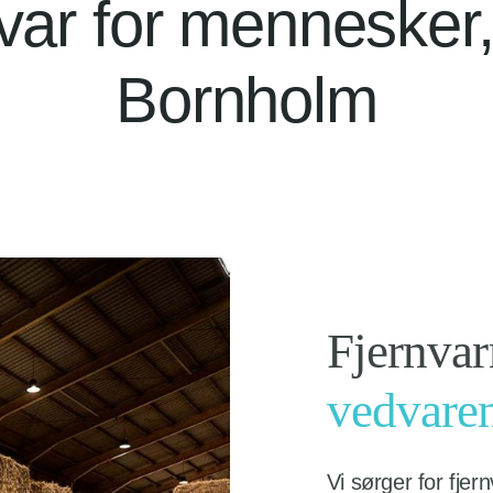
var for mennesker,
Bornholm
Fjernva
vedvaren
Vi sørger for fje