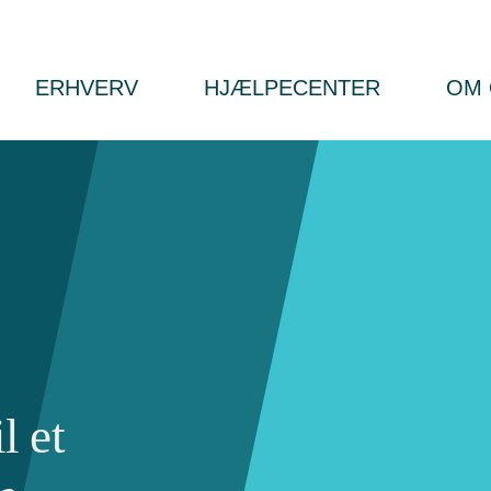
ERHVERV
HJÆLPECENTER
OM 
l et