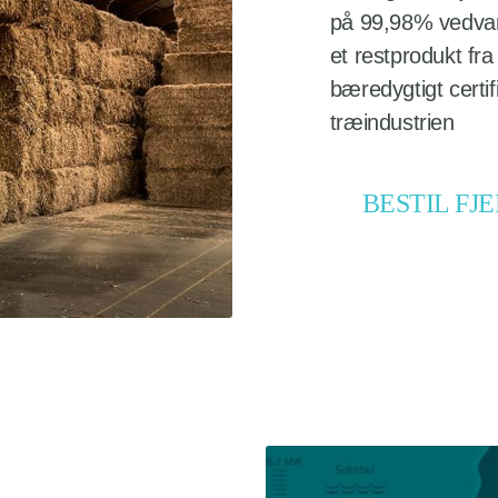
på 99,98% vedvare
et restprodukt fr
bæredygtigt certif
træindustrien
BESTIL F