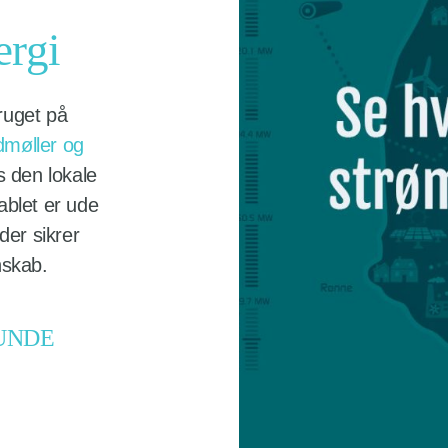
ergi
ruget på
dmøller og
es den lokale
ablet er ude
der sikrer
nskab.
UNDE