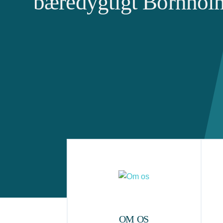
bæredygtigt Bornhol
OM OS