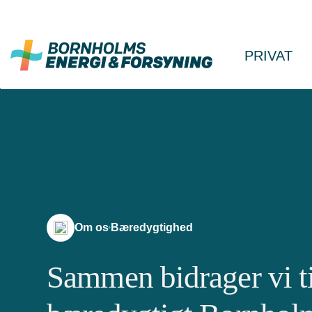
Fortsæt
til
indhold
PRIVAT
Om os
Bæredygtighed
Sammen bidrager vi ti