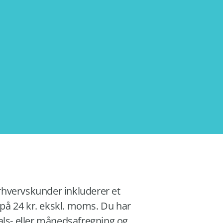
 erhvervskunder inkluderer et
å 24 kr. ekskl. moms. Du har
als- eller månedsafregning og