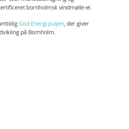
certificeret bornholmsk vindmølle-el.
amtidig
God Energi puljen
, der giver
 udvikling på Bornholm.