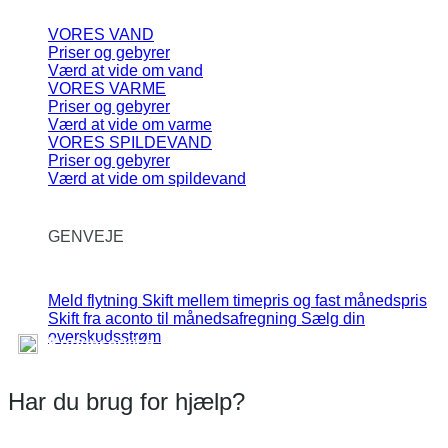
VORES VAND
Priser og gebyrer
Værd at vide om vand
VORES VARME
Priser og gebyrer
Værd at vide om varme
VORES SPILDEVAND
Priser og gebyrer
Værd at vide om spildevand
GENVEJE
Meld flytning
Skift mellem timepris og fast månedspris
Skift fra aconto til månedsafregning
Sælg din
overskudsstrøm
Kundeservice
Har du brug for hjælp?