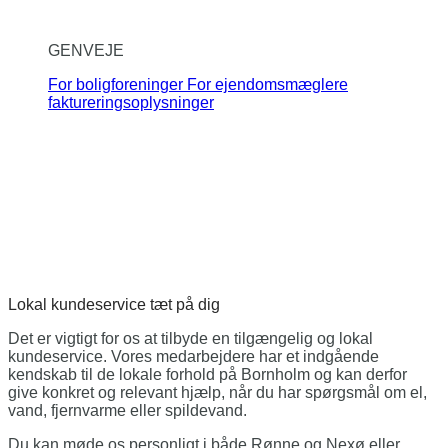
GENVEJE
For boligforeninger
For ejendomsmæglere
faktureringsoplysninger
Lokal kundeservice
tæt på dig
Det er vigtigt for os at tilbyde en tilgængelig og lokal
kundeservice. Vores medarbejdere har et indgående
kendskab til de lokale forhold på Bornholm og kan derfor
give konkret og relevant hjælp, når du har spørgsmål om el,
vand, fjernvarme eller spildevand.
Du kan møde os personligt i både Rønne og Nexø eller