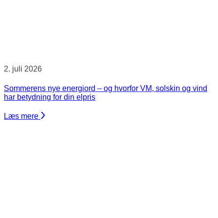
2. juli 2026
Sommerens nye energiord – og hvorfor VM, solskin og vind
har betydning for din elpris
Læs mere