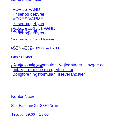
VORES VAND
Priser og gebyrer
VORES VARME
Priser og gebyrer
VORES SPILDEVAND
Kontor Rønne
Priser og gebyrer
Skansevej 2, 3700 Rønne
Man, tirs, tors: 09:00 – 15.00
GENVEJE
Ons.: Lukket
Kontakt salgsskonsulent
Vejledninger til bygge og
Fre.: 09:00 – 12:00
anlæg
Ejendomsmæglerformular
Boligforeningsformular
Til leverandører
Kontor Nexø
Sdr. Hammer 2c, 3730 Nexø
Tirsdag: 09:00 – 15.00