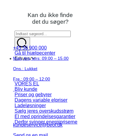
Kan du ikke finde
det du søger?
+45 56 900 000
Gå til hjælpecenter
Man, tirs, tors: 09:00 – 15.00
Erhverv
Ons.: Lukket
Fre.: 09:00 – 12:00
VORES EL
Bliv kunde
Priser og gebyrer
Dagens variable elpriser
Ladeløsninger
Sælg jeres overskudsstrøm
El med oprindelsesgarantier
Derfor svinger energipriserne
kundeservice@beof.dk
Send os en mail