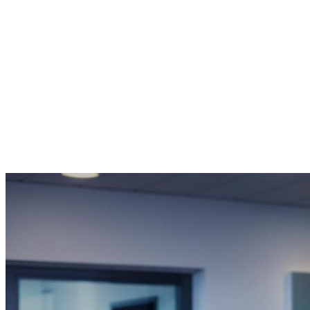
Vores kunder søger ofte
Hvad er prisen på el?
Hvordan sælger jeg overskudsstrøm?
Hvor skal jeg melde flytning?
Skal jeg købe eller leje min ladeboks?
Hvorfor skal jeg vælge fjernvarme?
Hvor kan jeg se min regning?