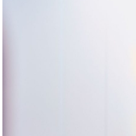
Vores kunder søger ofte
Hvad er prisen på el?
Hvordan sælger jeg overskudsstrøm?
Hvor skal jeg melde flytning?
Skal jeg købe eller leje min ladeboks?
Hvorfor skal jeg vælge fjernvarme?
Hvor kan jeg se min regning?
minForsyning
Kundeservice