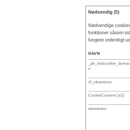
Nødvendig (5)
Nødvendige cookies
funktioner såsom si
fungere ordentligt u
NAVN
_pk_testcookie_domai
n
cf_clearance
CookieConsent [x2]
elementor