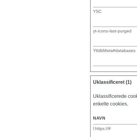
YSC
yt-icons-last-purged
YtIdbMeta#databases
Uklassificeret (1)
Uklassificerede coo
enkelte cookies.
NAVN
l:https://#