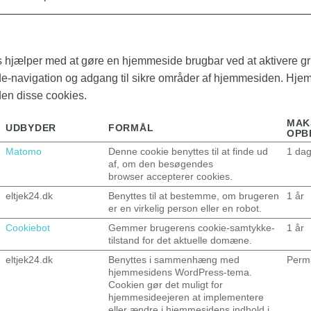
 hjælper med at gøre en hjemmeside brugbar ved at aktivere 
de-navigation og adgang til sikre områder af hjemmesiden. Hj
den disse cookies.
MAK
UDBYDER
FORMÅL
OPB
Matomo
Denne cookie benyttes til at finde ud
1 da
af, om den besøgendes
browser accepterer cookies.
eltjek24.dk
Benyttes til at bestemme, om brugeren
1 år
er en virkelig person eller en robot.
Cookiebot
Gemmer brugerens cookie-samtykke-
1 år
tilstand for det aktuelle domæne.
eltjek24.dk
Benyttes i sammenhæng med
Perm
hjemmesidens WordPress-tema.
Cookien gør det muligt for
hjemmesideejeren at implementere
eller ændre i hjemmesidens indhold i