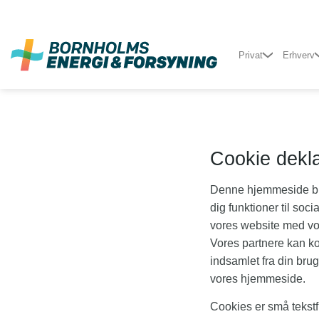
Fortsæt
til
indhold
Privat
Erhverv
Cookie dekla
Denne hjemmeside brug
dig funktioner til soc
vores website med vor
Vores partnere kan ko
indsamlet fra din brug
vores hjemmeside.
Cookies er små tekstfi