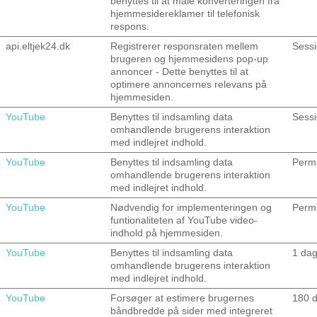
benyttes til at måle konverteringen fra
hjemmesidereklamer til telefonisk
respons.
api.eltjek24.dk
Registrerer responsraten mellem
Sess
brugeren og hjemmesidens pop-up
annoncer - Dette benyttes til at
optimere annoncernes relevans på
hjemmesiden.
YouTube
Benyttes til indsamling data
Sess
omhandlende brugerens interaktion
med indlejret indhold.
YouTube
Benyttes til indsamling data
Perm
omhandlende brugerens interaktion
med indlejret indhold.
YouTube
Nødvendig for implementeringen og
Perm
funtionaliteten af YouTube video-
indhold på hjemmesiden.
YouTube
Benyttes til indsamling data
1 da
omhandlende brugerens interaktion
med indlejret indhold.
YouTube
Forsøger at estimere brugernes
180 
båndbredde på sider med integreret