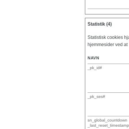
Statistik (4)
Statistisk cookies 
hjemmesider ved at 
NAVN
_pk_id#
_pk_ses#
sn_global_countdown
_last_reset_timestamp