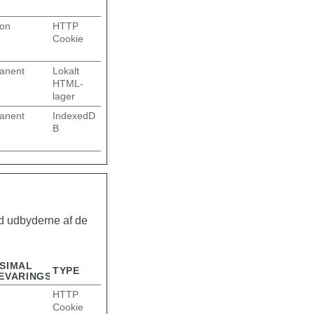
ion
HTTP
Cookie
anent
Lokalt
HTML-
lager
anent
IndexedD
B
ed udbyderne af de
SIMAL
TYPE
EVARINGSTID
HTTP
Cookie