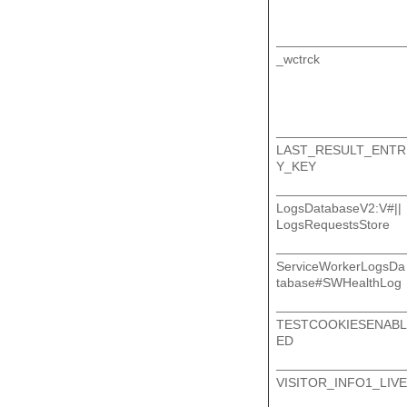
_wctrck
LAST_RESULT_ENTR
Y_KEY
LogsDatabaseV2:V#||
LogsRequestsStore
ServiceWorkerLogsDa
tabase#SWHealthLog
TESTCOOKIESENABL
ED
VISITOR_INFO1_LIVE