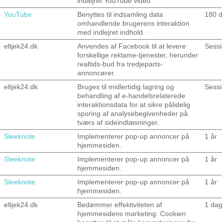
indlejret YouTube video
YouTube
Benyttes til indsamling data
180 
omhandlende brugerens interaktion
med indlejret indhold.
eltjek24.dk
Anvendes af Facebook til at levere
Sess
forskellige reklame-tjenester, herunder
realtids-bud fra tredjeparts-
annoncører.
eltjek24.dk
Bruges til midlertidig lagring og
Sess
behandling af e-handelsrelaterede
interaktionsdata for at sikre pålidelig
sporing af analysebegivenheder på
tværs af sideindlæsninger.
Sleeknote
Implementerer pop-up annoncer på
1 år
hjemmesiden.
Sleeknote
Implementerer pop-up annoncer på
1 år
hjemmesiden.
Sleeknote
Implementerer pop-up annoncer på
1 år
hjemmesiden.
eltjek24.dk
Bedømmer effektiviteten af
1 da
hjemmesidens marketing. Cookien