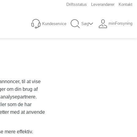
Driftsstatus
Leverandører
Kontakt
minForsyning
Kundeservice
Søg
nnoncer, til at vise
nger om din brug af
 analysepartnere.
ller som de har
tsætter med at anvende
e mere effektiv.