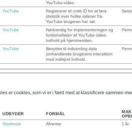
YouTube-video.
YouTube
Registrerer et unikt ID for at føre
Sess
statistik over hvilke videoer fra
YouTube brugeren har set.
YouTube
Nødvendig for implementeringen og
Perm
funtionaliteten af YouTube video-
indhold på hjemmesiden.
YouTube
Benyttes til indsamling data
Perm
omhandlende brugerens interaktion
med indlejret indhold.
kies er cookies, som vi er i færd med at klassificere sammen m
MAK
UDBYDER
FORMÅL
OPB
Sleeknote
Afventer
1 år