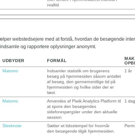
realtid.
hjælper webstedsejere med at forstå, hvordan de besøgende int
indsamle og rapportere oplysninger anonymt.
MAK
UDBYDER
FORMÅL
OPB
Matomo
Indsamler statistik om brugerens
1 år
besøg på hjemmesiden såsom antallet
af besøg, den gennemsnitlige tid på
hjemmesiden og hvilke sider der er
læst.
Matomo
Anvendes af Piwik Analytics Platform til
1 da
at spore den besøgendes
sideforespørgsler under den aktuelle
session.
Sleeknote
Sætter et tidsstempel for hvornår
Perm
den besøgende tilgik hjemmesiden.