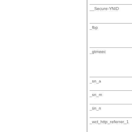
__Secure-YNID
_fbp
_gtmeec
_sn_a
_sn_m
_sn_n
_wct_http_referrer_1