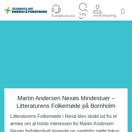
Fortsæt
til
Søg
minForsyning
Kundeservice
indhold
Martin Andersen Nexøs Mindestuer –
Litteraturens Folkemøde på Bornholm
Litteraturens Folkemøde i Nexø blev skabt ud fra et
ønske om at holde interessen for Martin Andersen
Nexøs forfatterskab levende og samtidig sætte fokus