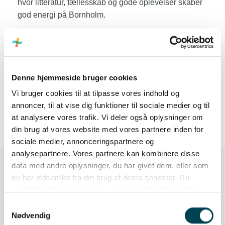
hvor litteratur, fællesskab og gode oplevelser skaber
god energi på Bornholm.
Denne hjemmeside bruger cookies
Vi bruger cookies til at tilpasse vores indhold og
annoncer, til at vise dig funktioner til sociale medier og til
at analysere vores trafik. Vi deler også oplysninger om
din brug af vores website med vores partnere inden for
sociale medier, annonceringspartnere og
analysepartnere. Vores partnere kan kombinere disse
data med andre oplysninger, du har givet dem, eller som
de har indsamlet fra din brug af deres tjenester. Du
samtykker til vores cookies, hvis du fortsætter med at
anvende vores hjemmeside.
Samtykkevalg
Skansevej 2, 3700 Rønne
Nødvendig
Mandag, tirsdag, torsdag: 09:00 - 15.00