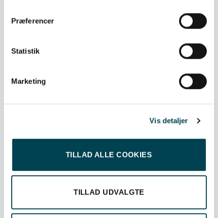
Onsdag: lukket
Præferencer
Fredag: 09:00 - 12:00
Sdr. Hammer 2C, 3730 Nexø
Statistik
Åbent tirsdag kl. 09:00 - 15:00
(Lukket i uge 29 - 33, begge uger inklusiv)
Marketing
Vis detaljer
TILLAD ALLE COOKIES
OM OS
TILLAD UDVALGTE
Om Bornholms Energi & Forsyning