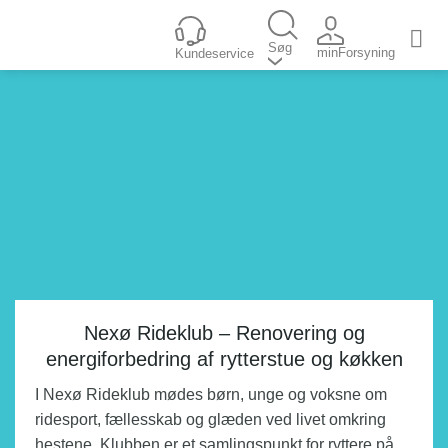
Fortsæt
til
Søg
minForsyning
Kundeservice
indhold
Nexø Rideklub – Renovering og
energiforbedring af rytterstue og køkken
I Nexø Rideklub mødes børn, unge og voksne om
ridesport, fællesskab og glæden ved livet omkring
hestene. Klubben er et samlingspunkt for ryttere på