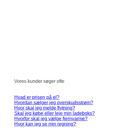
Vores kunder søger ofte
Hvad er prisen på el?
Hvordan sælger jeg overskudsstrøm?
Hvor skal jeg melde flytning?
Skal jeg købe eller leje min ladeboks?
Hvorfor skal jeg vælge fjernvarme?
Hvor kan jeg se min regning?