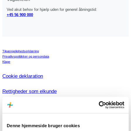
Ved akut behov for hjælp uden for generel åbningstid:
+45 56 900 000
Tilgængelighedserklæring
Privatlivspolitikker og persondata
Klage
Cookie deklaration
Rettigheder som elkunde
© Copyright Bornholms Energi & Forsyning 2026
Privat
Vores el
Bliv kunde
Denne hjemmeside bruger cookies
Dagens variable elpriser
Kan du ikke finde