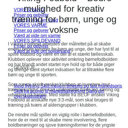
mulighed for kreativ
VORES VAND
Priser og gebyrer
træning for børn, unge og
Værd at vide om vand
VORES VARME
voksne
Priser og gebyrer
Værd at vide om varme
VORES SPILDEVAND
I Viking Fodbold arbejdes der målrettet på at skabe
Priser og gebyrer
endnu bedre rammer for børn og unge, der har lyst til at
Værd at vide om spildevand
spille fodbold og være en del af et stærkt fællesskab.
Klubben oplever stor aktivitet omkring børnefodbolden
og har blandt andet startet nye hold op for både piger
GENVEJE
og drenge samt styrket indsatsen for at tiltrække flere
børn og unge til sporten.
Som næste skridt ønsker klubben at investere i nyt
Meld flytning
Skift mellem timepris og fast månedspris
træningsudstyr, der kan understøtte både leg, læring og
Skift fra aconto til månedsafregning
Sælg din
udvikling på banen. Med støtte fra BEOF ønsker Viking
overskudsstrøm
Fodbold at anskaffe nye 3:3-mål, som skal bruges til
træning på tværs af aldersgrupper i klubben.
De mindre mål spiller en vigtig rolle i børnefodbolden,
hvor de er med til at skabe mere involvering, flere
boldberøringer og sjove træningsformer for de yngste