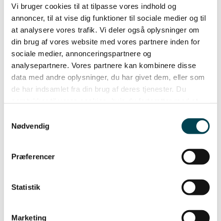
Priser og gebyrer
Vi bruger cookies til at tilpasse vores indhold og
det du søger?
Dagens variable elpriser
annoncer, til at vise dig funktioner til sociale medier og til
Skift produkt
Værd at vide om el
at analysere vores trafik. Vi deler også oplysninger om
Vores vand
din brug af vores website med vores partnere inden for
Priser og gebyrer
sociale medier, annonceringspartnere og
Værd at vide om vand
Gå til hjælpecenter
Vores varme
analysepartnere. Vores partnere kan kombinere disse
Hjælpecenter
Priser og gebyrer
data med andre oplysninger, du har givet dem, eller som
Om os
Værd at vide om varme
de har indsamlet fra din brug af deres tjenester. Du
Vores spildevand
Priser og gebyrer
samtykker til vores cookies, hvis du fortsætter med at
Værd at vide om spildevand
anvende vores hjemmeside.
Samtykkevalg
Erhverv
FOR BORNHOLM
Vores el
God Energi-puljen
Nødvendig
Bliv kunde
ORGANISATION
Priser og gebyrer
Om os
Dagens variable elpriser
Rapporter
Præferencer
Sælg jeres overskudsstrøm
Bæredygtighed
Vores vand
Whistleblowerordning
Priser og gebyrer
NYHEDER OG PRESSE
Statistik
Vores varme
JOB OG KARRIERE
Priser og gebyrer
INNOVATIONS Ø BORNHOLM
Vores spildevand
SÅDAN HANDLER DU MED OS
Erhverv – Priser og gebyrer
FOR PROFESSIONELLE SAMARBEJDER
Marketing