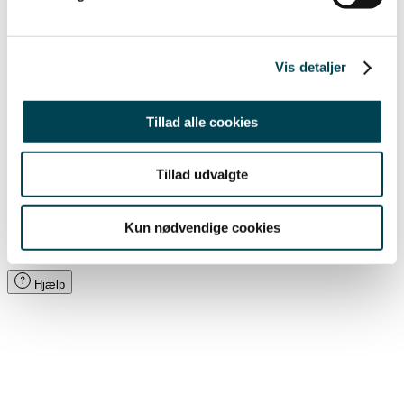
Hjælpecenter
Om os
For Bornholm
GENVEJE
God Energi Puljen
Vis detaljer
Organisation
For boligforeninger
For ejendomsmæglere
Om os
faktureringsoplysninger
Rapporter
Bæredygtighed
Tillad alle cookies
Whistleblowerordning
Driftstatus
Dagens variable elpris
Tillad udvalgte
Nyheder & presse
Job & Karriere
Innovations Ø Bornholm
Kun nødvendige cookies
Sådan handler du med os
For professionelle samarbejder
Hjælp