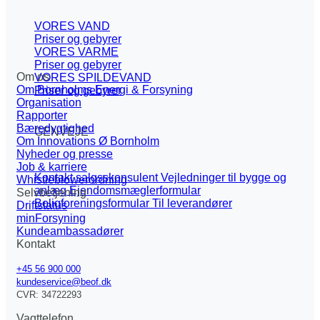
VORES VAND
Priser og gebyrer
VORES VARME
Priser og gebyrer
Om os
VORES SPILDEVAND
Om Bornholms Energi & Forsyning
Priser og gebyrer
Organisation
Rapporter
Bæredygtighed
GENVEJE
Om Innovations Ø Bornholm
Nyheder og presse
Job & karriere
Kontakt salgsskonsulent
Vejledninger til bygge og
Whistleblowerordning
anlæg
Ejendomsmæglerformular
Selvbetjening
Boligforeningsformular
Til leverandører
Driftstatus
minForsyning
Kundeambassadører
Kontakt
+45 56 900 000
kundeservice@beof.dk
CVR: 34722293
Vagttelefon