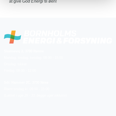
at give
God Energi
til øen!
Skansevej 2, 3700 Rønne
Mandag, tirsdag, torsdag: 09:00 - 15.00
Onsdag: lukket
Fredag: 09:00 - 12:00
Sdr. Hammer 2C, 3730 Nexø
Åbent tirsdag kl. 09:00 - 15:00
(Lukket i uge 29 - 33, begge uger inklusiv)