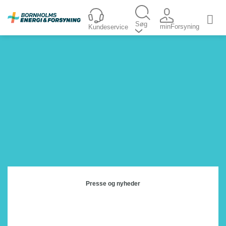
Fortsæt
til
Søg
minForsyning
Kundeservice
indhold
Presse og nyheder