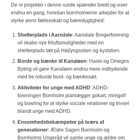
De ni projekter i denne runde spænder bredt og viser
endnu en gang, hvordan bornholmerne arbejder for at
styrke øens fællesskab og bæredygtighed:
Shelterplads i Aarsdale
: Aarsdale Borgerforening
vil skabe nye friluftsmuligheder med en
shelterplads tæt på Højlyngsstien og kyststien.
Borde og bænke til Kanaløen
: Hasle og Omegns
Byting vil gøre Kanaløen endnu mere indbydende
med tre robuste bord- og bænkesæt.
Aktiviteter for unge med ADHD
: ADHD-
foreningen Bornholm planlægger gokart, minigolf
og bowling for at styrke sociale relationer og trivsel
blandt unge med ADHD.
Ensomhedsbekæmpelse på tværs af
generationer
: Ældre Sagen Bornholm og
Bornholms Ungeråd vil samle unge og ældre om