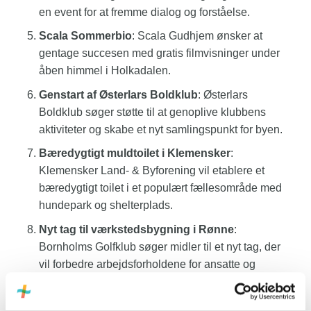
en event for at fremme dialog og forståelse.
Scala Sommerbio
: Scala Gudhjem ønsker at
gentage succesen med gratis filmvisninger under
åben himmel i Holkadalen.
Genstart af Østerlars Boldklub
: Østerlars
Boldklub søger støtte til at genoplive klubbens
aktiviteter og skabe et nyt samlingspunkt for byen.
Bæredygtigt muldtoilet i Klemensker
:
Klemensker Land- & Byforening vil etablere et
bæredygtigt toilet i et populært fællesområde med
hundepark og shelterplads.
Nyt tag til værkstedsbygning i Rønne
:
Bornholms Golfklub søger midler til et nyt tag, der
vil forbedre arbejdsforholdene for ansatte og
frivillige.
Bæredygtig skydning i Svaneke
: Svaneke