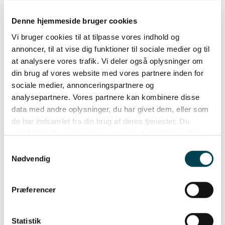
Skytteforening ønsker at investere i en luftriffel for
Denne hjemmeside bruger cookies
at fremme bæredygtig skydning og reducere
miljøbelastningen.
Vi bruger cookies til at tilpasse vores indhold og
annoncer, til at vise dig funktioner til sociale medier og til
Fællesskab og bæredygtighed i fokus
at analysere vores trafik. Vi deler også oplysninger om
Formålet med puljen er at støtte projekter, der gør
din brug af vores website med vores partnere inden for
Bornholm til et bedre sted at bo og besøge.
sociale medier, annonceringspartnere og
Projekterne er udvalgt på baggrund af, hvor godt de
analysepartnere. Vores partnere kan kombinere disse
fremmer fællesskab, bæredygtighed, samt kultur- og
data med andre oplysninger, du har givet dem, eller som
idrætslivet på øen.
de har indsamlet fra din brug af deres tjenester. Du
samtykker til vores cookies, hvis du fortsætter med at
“Vi er utrolig glade for at se så mange spændende
anvende vores hjemmeside.
Samtykkevalg
ansøgninger, der alle arbejder for at skabe et bedre
Nødvendig
Bornholm. Det er dejligt at opleve, hvordan
bornholmerne engagerer sig i at styrke både
Præferencer
fællesskabet og bæredygtigheden,” lyder det fra
Bornholms Energi og Forsyning.
Statistik