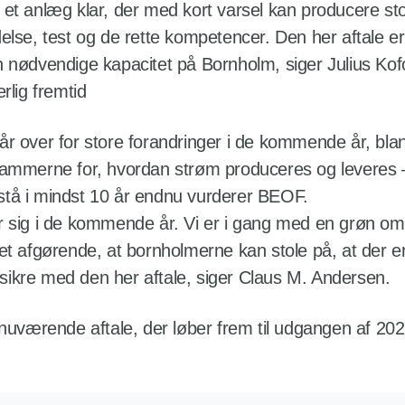
ave et anlæg klar, der med kort varsel kan producere
lse, test og de rette kompetencer. Den her aftale er 
 nødvendige kapacitet på Bornholm, siger Julius Ko
rlig fremtid
r over for store forandringer i de kommende år, bla
rammerne for, hvordan strøm produceres og leveres 
bestå i mindst 10 år endnu vurderer BEOF.
sig i de kommende år. Vi er i gang med en grøn omstil
t afgørende, at bornholmerne kan stole på, at der er
t sikre med den her aftale, siger Claus M. Andersen.
nuværende aftale, der løber frem til udgangen af 202