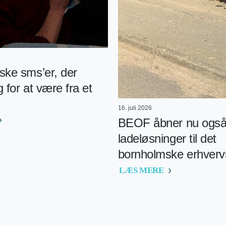
ske sms’er, der
g for at være fra et
16. juli 2026
BEOF åbner nu også
ladeløsninger til det
bornholmske erhvervs
LÆS MERE