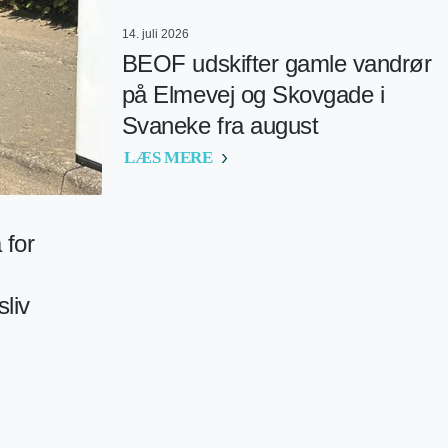
14. juli 2026
BEOF udskifter gamle vandrør
på Elmevej og Skovgade i
Svaneke fra august
LÆS MERE
 for
liv