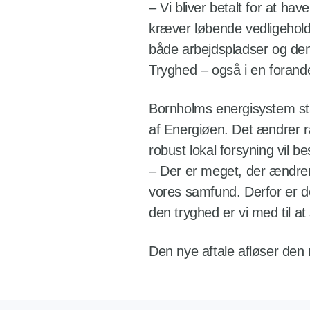
– Vi bliver betalt for at h
kræver løbende vedligeholde
både arbejdspladser og den
Tryghed – også i en forande
Bornholms energisystem stå
af Energiøen. Det ændrer 
robust lokal forsyning vil 
– Der er meget, der ændrer 
vores samfund. Derfor er de
den tryghed er vi med til a
Den nye aftale afløser den 