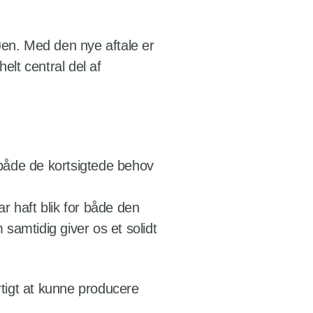
øen. Med den nye aftale er
elt central del af
d både de kortsigtede behov
r haft blik for både den
samtidig giver os et solidt
rtigt at kunne producere