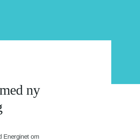
 med ny
g
d Energinet om