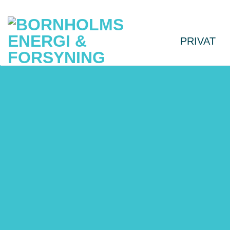
Fortsæt
til
indhold
PRIVAT