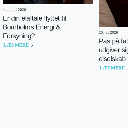
4. august 2026
Er din elaftale flyttet til
Bornholms Energi &
20. juli 2026
Forsyning?
Pas på fal
LÆS MERE
udgiver si
elselskab
LÆS MERE