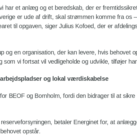
vi har et anlæg og et beredskab, der er fremtidssikret o
 Sverige er ude af drift, skal strømmen komme fra os 
earet til opgaven, siger Julius Kofoed, der er afdelin
p og en organisation, der kan levere, hvis behovet op
om vi fortsat vil vedligeholde og udvikle, tilføjer ha
 arbejdspladser og lokal værdiskabelse
for BEOF og Bornholm, fordi den bidrager til at sikre
eserveforsyningen, betaler Energinet for, at anlægg
s behovet opstår.