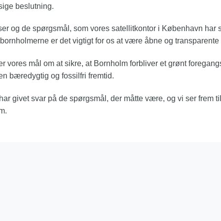
ige beslutning.
sser og de spørgsmål, som vores satellitkontor i København har 
rnholmerne er det vigtigt for os at være åbne og transparente 
r vores mål om at sikre, at Bornholm forbliver et grønt foregan
n bæredygtig og fossilfri fremtid.
 givet svar på de spørgsmål, der måtte være, og vi ser frem til f
m.