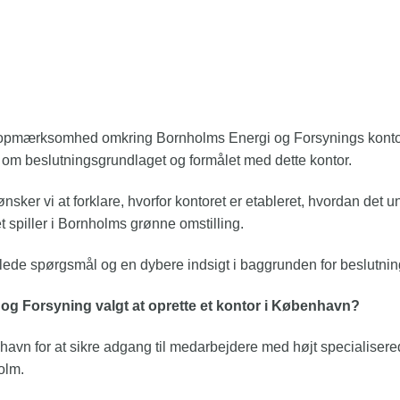
t opmærksomhed omkring Bornholms Energi og Forsynings kont
l om beslutningsgrundlaget og formålet med dette kontor.
nsker vi at forklare, hvorfor kontoret er etableret, hvordan det 
t spiller i Bornholms grønne omstilling.
illede spørgsmål og en dybere indsigt i baggrunden for beslutni
og Forsyning valgt at oprette et kontor i København?
enhavn for at sikre adgang til medarbejdere med højt specialiser
olm.