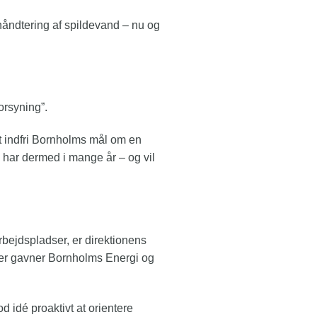
håndtering af spildevand – nu og
orsyning”.
t indfri Bornholms mål om en
gi har dermed i mange år – og vil
rbejdspladser, er direktionens
mener gavner Bornholms Energi og
d idé proaktivt at orientere