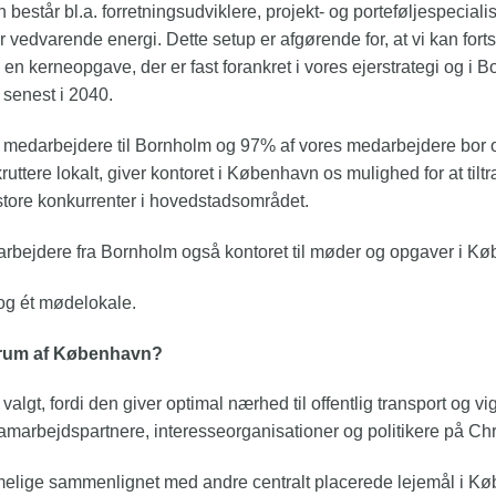
står bl.a. forretningsudviklere, projekt- og porteføljespecialis
or vedvarende energi. Dette setup er afgørende for, at vi kan for
 en kerneopgave, der er fast forankret i vores ejerstrategi og 
 senest i 2040.
ække medarbejdere til Bornholm og 97% af vores medarbejdere bor
ekruttere lokalt, giver kontoret i København os mulighed for at til
 store konkurrenter i hovedstadsområdet.
ejdere fra Bornholm også kontoret til møder og opgaver i Kø
og ét mødelokale.
ntrum af København?
gt, fordi den giver optimal nærhed til offentlig transport og vig
amarbejdspartnere, interesseorganisationer og politikere på Chr
imelige sammenlignet med andre centralt placerede lejemål i K