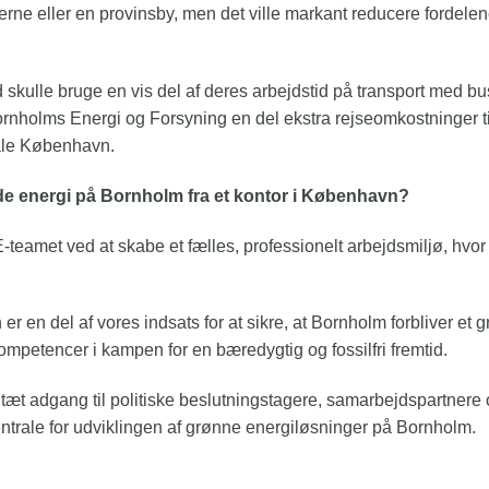
æderne eller en provinsby, men det ville markant reducere fordele
 skulle bruge en vis del af deres arbejdstid på transport med bus, 
Bornholms Energi og Forsyning en del ekstra rejseomkostninger 
trale København.
e energi på Bornholm fra et kontor i København?
E-teamet ved at skabe et fælles, professionelt arbejdsmiljø, hv
 en del af vores indsats for at sikre, at Bornholm forbliver et
ompetencer i kampen for en bæredygtig og fossilfri fremtid.
tæt adgang til politiske beslutningstagere, samarbejdspartnere
trale for udviklingen af grønne energiløsninger på Bornholm.
?