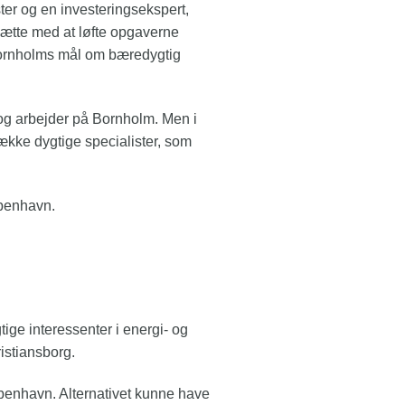
ter og en investeringsekspert,
tsætte med at løfte opgaverne
i Bornholms mål om bæredygtig
 og arbejder på Bornholm. Men i
trække dygtige specialister, som
benhavn​.
tige interessenter i energi- og
istiansborg.
øbenhavn. Alternativet kunne have