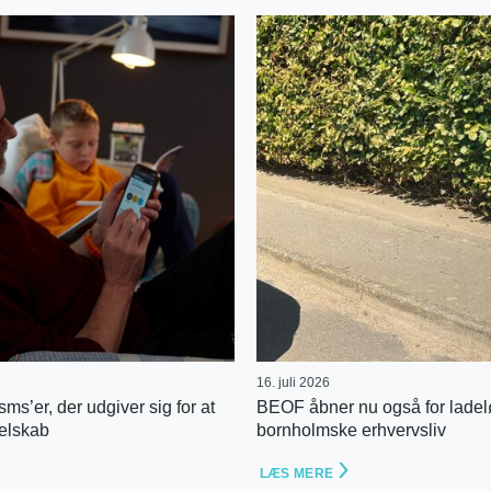
16. juli 2026
ms’er, der udgiver sig for at
BEOF åbner nu også for ladelø
selskab
bornholmske erhvervsliv
LÆS MERE