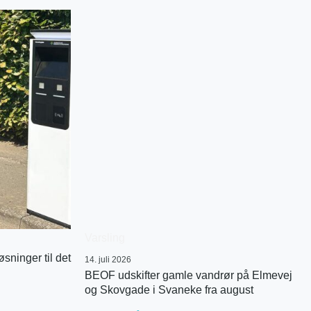
Varsling
sninger til det
14. juli 2026
BEOF udskifter gamle vandrør på Elmevej
og Skovgade i Svaneke fra august