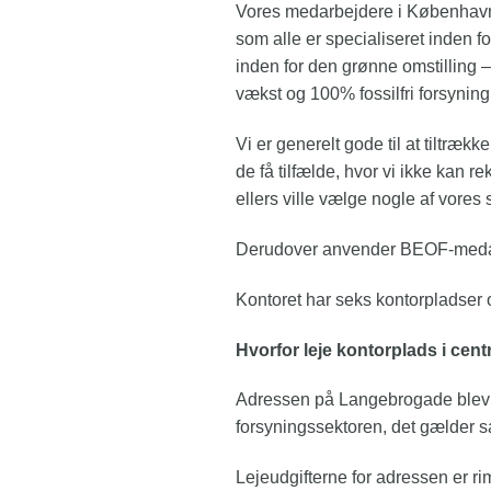
Vores medarbejdere i København be
som alle er specialiseret inden f
inden for den grønne omstilling –
vækst og 100% fossilfri forsyning
Vi er generelt gode til at tiltr
de få tilfælde, hvor vi ikke kan r
ellers ville vælge nogle af vores
Derudover anvender BEOF-medarb
Kontoret har seks kontorpladser 
Hvorfor leje kontorplads i ce
Adressen på Langebrogade blev val
forsyningssektoren, det gælder s
Lejeudgifterne for adressen er r