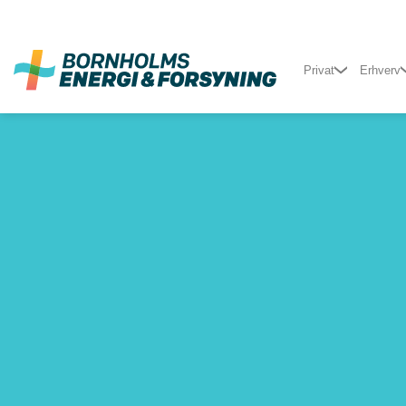
Fortsæt
til
indhold
Privat
Erhverv