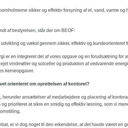
ornholmerne sikker og effektiv forsyning af el, vand, varme og 
ndt af bestyrelsen, står der om BEOF:
 udvikling og vækst gennem sikker, effektiv og kundeorienteret f
i er en integreret del af vores opgave og en forudsætning for a
 år ejet vindmøller og solceller og produktion af vedvarende ener
res kerneopgaver.
vet orienteret om oprettelsen af kontoret?
t, herunder ansættelser af medarbejdere og placering af kontora
s og prioriteret at sikre en smidig og effektiv løsning​, som vi 
mstilling.
bat, er vi dog noget til den erkendelse, at det havde været en go