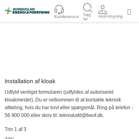
Fortsæt
til
Søg
minForsyning
Kundeservice
indhold
Installation af kloak
Udfyld venligst formularen (udfyldes af autoriseret
kloakmester). Du er velkommen til at kontakte teknisk
afdeling, hvis du har tvivl eller spørgsmål. Ring på telefon :
56 900 000 eller skriv til: tekniskafd@beof.dk.
Trin
1
af
3