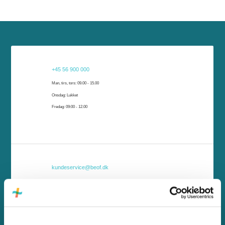
Har du brug for hjælp?
+45 56 900 000
Har du brug for hjælp, er vi klar til at hjælpe dig. Du kan kontakte os på telefon, e-
Man, tirs, tors: 09.00 - 15.00
mail eller komme forbi vores kundeservice i Rønne eller Nexø.
Onsdag: Lukket
Fredag: 09:00 - 12.00
kundeservice@beof.dk
Send os en mail