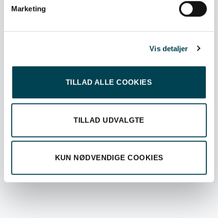
Marketing
Vis detaljer
Skansevej 2, 3700 Rønne
Mandag, tirsdag, torsdag: 09:00 - 15.00
TILLAD ALLE COOKIES
Onsdag: lukket
Fredag: 09:00 - 12:00
TILLAD UDVALGTE
Sdr. Hammer 2C, 3730 Nexø
Åbent tirsdag kl. 09:00 - 15:00
(Lukket i uge 29 - 33, begge uger inklusiv)
KUN NØDVENDIGE COOKIES