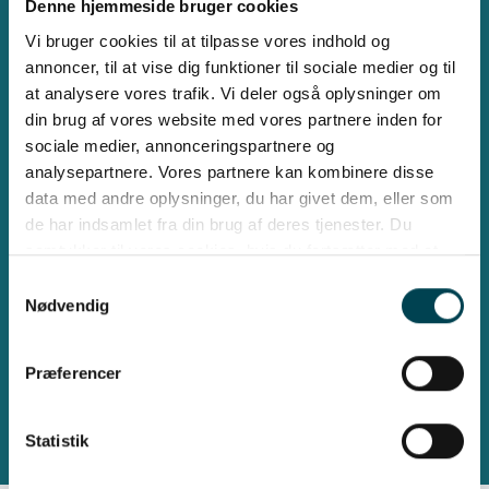
Denne hjemmeside bruger cookies
Vi bruger cookies til at tilpasse vores indhold og
annoncer, til at vise dig funktioner til sociale medier og til
Kontor Rønne
at analysere vores trafik. Vi deler også oplysninger om
Skansevej 2, 3700 Rønne
din brug af vores website med vores partnere inden for
Man, tirs, tors: 09.00 - 15.00
sociale medier, annonceringspartnere og
Onsdag: Lukket
analysepartnere. Vores partnere kan kombinere disse
Fredag: 09:00 - 12.00
data med andre oplysninger, du har givet dem, eller som
de har indsamlet fra din brug af deres tjenester. Du
samtykker til vores cookies, hvis du fortsætter med at
Kontor Nexø
anvende vores hjemmeside.
Samtykkevalg
Nødvendig
Sønder Hammer 2C, 3730 Nexø
Tirsdage: 09:00 - 15.00
Præferencer
Statistik