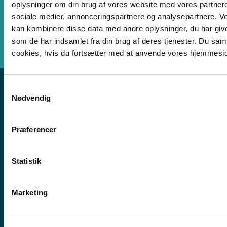
oplysninger om din brug af vores website med vores partnere
Tirsdage: 09:00 - 15.00
sociale medier, annonceringspartnere og analysepartnere. V
kan kombinere disse data med andre oplysninger, du har give
som de har indsamlet fra din brug af deres tjenester. Du samt
cookies, hvis du fortsætter med at anvende vores hjemmesi
Samtykkevalg
Nødvendig
Præferencer
Skansevej 2, 3700 Rønne
Mandag, tirsdag, torsdag: 09:00 - 15.00
Statistik
Onsdag: lukket
Fredag: 09:00 - 12:00
Marketing
Sdr. Hammer 2C, 3730 Nexø
Åbent tirsdag kl. 09:00 - 15:00