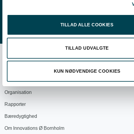
V
(Lukket i uge 29 - 33, begge uger inklusiv)
TILLAD ALLE COOKIES
TILLAD UDVALGTE
OM OS
KUN NØDVENDIGE COOKIES
Om Bornholms Energi & Forsyning
Organisation
Rapporter
Bæredygtighed
Om Innovations Ø Bornholm