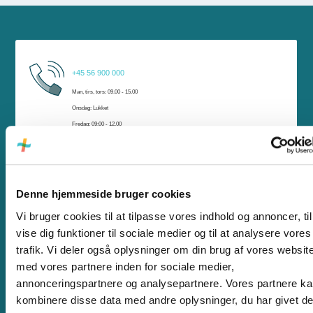
Har du brug for hjælp?
+45 56 900 000
Har du brug for hjælp, er vi klar til at hjælpe dig. Du kan kontakte os på telefon, e-
Man, tirs, tors: 09.00 - 15.00
mail eller komme forbi vores kundeservice i Rønne eller Nexø.
Onsdag: Lukket
Fredag: 09:00 - 12.00
Denne hjemmeside bruger cookies
kundeservice@beof.dk
Vi bruger cookies til at tilpasse vores indhold og annoncer, til
Send os en mail
vise dig funktioner til sociale medier og til at analysere vores
trafik. Vi deler også oplysninger om din brug af vores websit
med vores partnere inden for sociale medier,
annonceringspartnere og analysepartnere. Vores partnere k
kombinere disse data med andre oplysninger, du har givet d