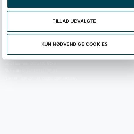
TILLAD UDVALGTE
Skansevej 2, 3700 Rønne
Mandag, tirsdag, torsdag: 09:00 - 15.00
Onsdag: lukket
KUN NØDVENDIGE COOKIES
Fredag: 09:00 - 12:00
Sdr. Hammer 2C, 3730 Nexø
Åbent tirsdag kl. 09:00 - 15:00
(Lukket i uge 29 - 33, begge uger inklusiv)