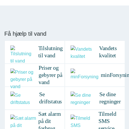
Få hjælp til vand
Tilslutning
Vandets
til vand
kvalitet
Priser og
gebyrer på
minForsyni
vand
Se
Se dine
driftstatus
regninger
Sæt alarm
Tilmeld
på dit
SMS
forbrug
service