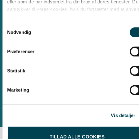
eller som de har indsamlet fra din brug af deres tjenester. Du
Kontor Rønne
samtykker til vores cookies, hvis du fortsætter med at anve
vores hjemmeside.
Skansevej 2, 3700 Rønne
Man, tirs, tors: 09.00 - 15.00
Samtykkevalg
Onsdag: Lukket
Nødvendig
Fredag: 09:00 - 12.00
Præferencer
Kontor Nexø
Statistik
Sønder Hammer 2C, 3730 Nexø
Tirsdage: 09:00 - 15.00
Marketing
Vis detaljer
TILLAD ALLE COOKIES