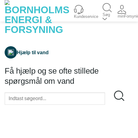
Fortsæt
til
Søg
minForsyni
Kundeservice
indhold
Hjælp til vand
Få hjælp og se ofte stillede
spørgsmål om vand