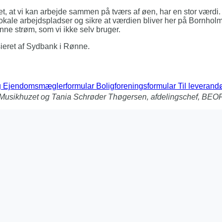
or det, at vi kan arbejde sammen på tværs af øen, har en stor værd
okale arbejdspladser og sikre at værdien bliver her på Bornholm.
ønne strøm, som vi ikke selv bruger.
ieret af Sydbank i Rønne.
g
Ejendomsmæglerformular
Boligforeningsformular
Til leverand
r Musikhuzet og Tania Schrøder Thøgersen, afdelingschef, BEOF