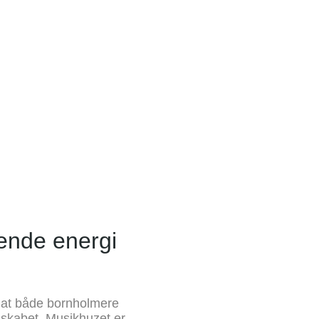
ende energi
 at både bornholmere
lskabet. Musikhuzet er