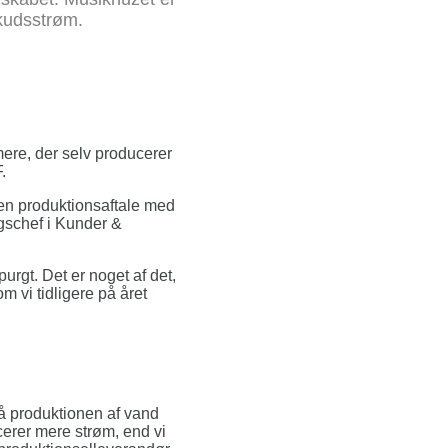
skudsstrøm.
ere, der selv producerer
.
 en produktionsaftale med
ngschef i Kunder &
urgt. Det er noget af det,
m vi tidligere på året
på produktionen af vand
cerer mere strøm, end vi