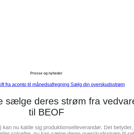
Presse og nyheder
ift fra aconto til månedsafregning
Sælg din overskudsstrøm
 sælge deres strøm fra vedvar
til BEOF
kan nu kalde sig produktionselleverandør. Det betyder,
ller solceller, nu kan sælge deres overskudsstrøm til se