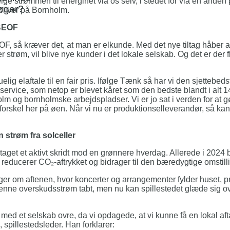
ge strømmen til energinet via os selv, i stedet for via en anden
søger?
 bliver på Bornholm.
 BEOF
OF, så kræver det, at man er elkunde. Med det nye tiltag håber 
r strøm, vil blive nye kunder i det lokale selskab. Og det er der f
g elaftale til en fair pris. Ifølge Tænk så har vi den sjettebedst
service, som netop er blevet kåret som den bedste blandt i alt 
lm og bornholmske arbejdspladser. Vi er jo sat i verden for at gø
orskel her på øen. Når vi nu er produktionselleverandør, så kan
 strøm fra solceller
get et aktivt skridt mod en grønnere hverdag. Allerede i 2024 bl
de reducerer CO₂-aftrykket og bidrager til den bæredygtige omstill
er om aftenen, hvor koncerter og arrangementer fylder huset, p
 denne overskudsstrøm tabt, men nu kan spillestedet glæde sig ov
e med et selskab ovre, da vi opdagede, at vi kunne få en lokal afta
 spillestedsleder. Han forklarer: