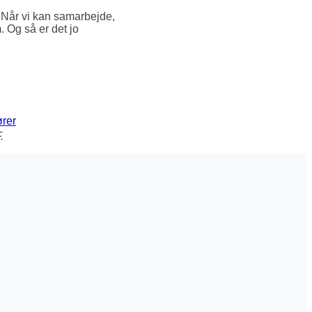
i. Når vi kan samarbejde,
 Og så er det jo
ører
.