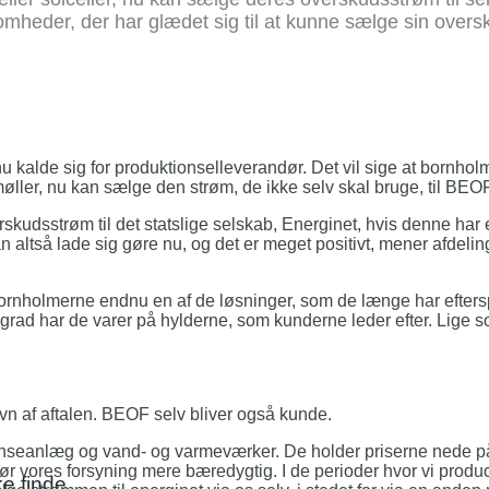
mheder, der har glædet sig til at kunne sælge sin over
kalde sig for produktionselleverandør. Det vil sige at bornholm
møller, nu kan sælge den strøm, de ikke selv skal bruge, til BEOF
skudsstrøm til det statslige selskab, Energinet, hvis denne har
 altså lade sig gøre nu, og det er meget positivt, mener afdeli
e bornholmerne endnu en af de løsninger, som de længe har eftersp
re grad har de varer på hylderne, som kunderne leder efter. Lige so
vn af aftalen. BEOF selv bliver også kunde.
s renseanlæg og vand- og varmeværker. De holder priserne nede 
r vores forsyning mere bæredygtig. I de perioder hvor vi produ
e finde