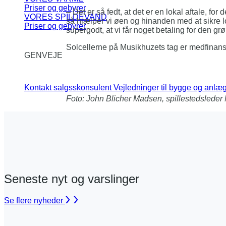
Priser og gebyrer
– Det er så fedt, at det er en lokal aftale, f
VORES SPILDEVAND
så hjælper vi øen og hinanden med at sikre l
Priser og gebyrer
supergodt, at vi får noget betaling for den gr
Solcellerne på Musikhuzets tag er medfinans
GENVEJE
Kontakt salgsskonsulent
Vejledninger til bygge og anlæ
Foto: John Blicher Madsen, spillestedslede
Seneste nyt og varslinger
Se flere nyheder