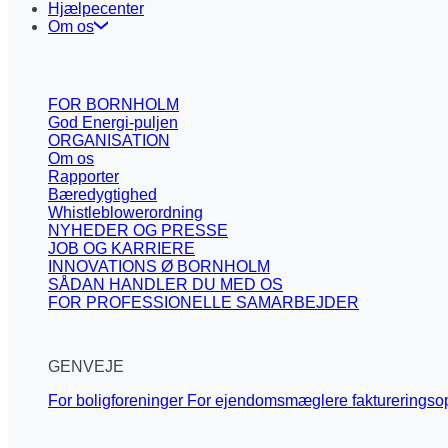
Hjælpecenter
Om os
FOR BORNHOLM
God Energi-puljen
ORGANISATION
Om os
Rapporter
Bæredygtighed
Whistleblowerordning
NYHEDER OG PRESSE
JOB OG KARRIERE
INNOVATIONS Ø BORNHOLM
SÅDAN HANDLER DU MED OS
FOR PROFESSIONELLE SAMARBEJDER
GENVEJE
For boligforeninger
For ejendomsmæglere
faktureringso