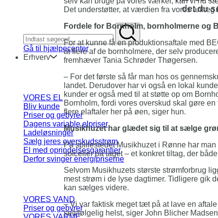
selv kan bruge på vores værker, kan vi nu sæl
det du 
Det understøtter, at værdien fra vores anlæg
Fordele for Bornholm, bornholmerne og
For at kunne få en produktionsaftale med BE
Gå til hjælpecenter
at flere af de bornholmere, der selv producere
Erhverv
fremhæver Tania Schrøder Thøgersen.
– For det første så får man hos os gennemskueli
landet. Derudover har vi også en lokal kunde
kunder er også med til at støtte op om Bornho
VORES EL
Bornholm, fordi vores overskud skal gøre en f
Bliv kunde
flere elaftaler her på øen, siger hun.
Priser og gebyrer
Dagens variable elpriser
Musikhuzet har glædet sig til at sælge grøn
Ladeløsninger
Sælg jeres overskudsstrøm
På spillestedet Musikhuzet i Rønne har man ta
El med oprindelsesgarantier
solceller på taget – et konkret tiltag, der bå
Derfor svinger energipriserne
Selvom Musikhuzets største strømforbrug ligg
mest strøm i de lyse dagtimer. Tidligere gik
kan sælges videre.
VORES VAND
– Vi var faktisk meget tæt på at lave en aftal
Priser og gebyrer
selvfølgelig helst, siger John Blicher Madsen,
VORES VARME