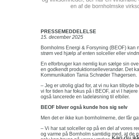
en af de bornholmske virkso
PRESSEMEDDELELSE
15. december 2025
Bornholms Energi & Forsyning (BEOF) kan nu 
strøm ved hjælp af enten solceller eller vind
En elforbruger kan nemlig kun sælge sin over
en godkendt produktionselleverandør. Det kan
Kommunikation Tania Schrøder Thøgersen.
– Jeg er utrolig glad for, at vi nu kan tilbyd
vi for tiden har fokus på i BEOF, at vi I høje
også lancerede en ladeløsning til elbiler.
BEOF bliver også kunde hos sig selv
Men det er ikke kun bornholmerne, der får ga
– Vi har sat solceller op på en del af vore
og varme på Bornholm samtidig med, at de gø
Kan du ikk