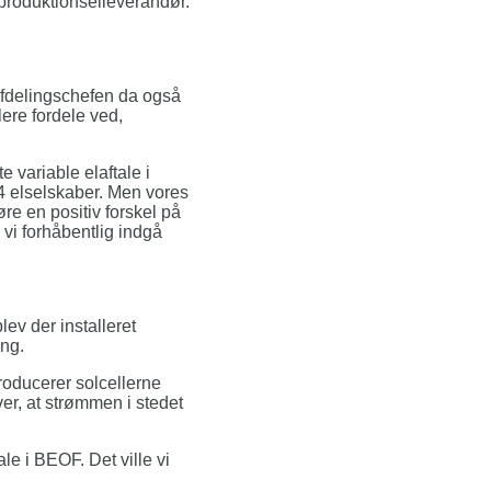
 produktionselleverandør.
afdelingschefen da også
lere fordele ved,
e variable elaftale i
14 elselskaber. Men vores
re en positiv forskel på
 vi forhåbentlig indgå
ev der installeret
ing.
roducerer solcellerne
er, at strømmen i stedet
le i BEOF. Det ville vi