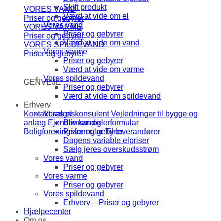
Skift produkt
VORES VAND
Værd at vide om el
Priser og gebyrer
Vores vand
VORES VARME
Priser og gebyrer
Priser og gebyrer
Værd at vide om vand
VORES SPILDEVAND
Vores varme
Priser og gebyrer
Priser og gebyrer
Værd at vide om varme
Vores spildevand
GENVEJE
Priser og gebyrer
Værd at vide om spildevand
Erhverv
Vores el
Kontakt salgsskonsulent
Vejledninger til bygge og
Bliv kunde
anlæg
Ejendomsmæglerformular
Priser og gebyrer
Boligforeningsformular
Til leverandører
Dagens variable elpriser
Sælg jeres overskudsstrøm
Vores vand
Priser og gebyrer
Vores varme
Priser og gebyrer
Vores spildevand
Erhverv – Priser og gebyrer
Hjælpecenter
Om os