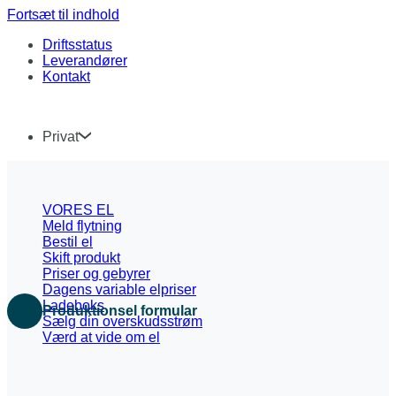
Fortsæt til indhold
Driftsstatus
Leverandører
Kontakt
Privat
VORES EL
Meld flytning
Bestil el
Skift produkt
Priser og gebyrer
Dagens variable elpriser
Ladeboks
Produktionsel formular
Sælg din overskudsstrøm
Værd at vide om el