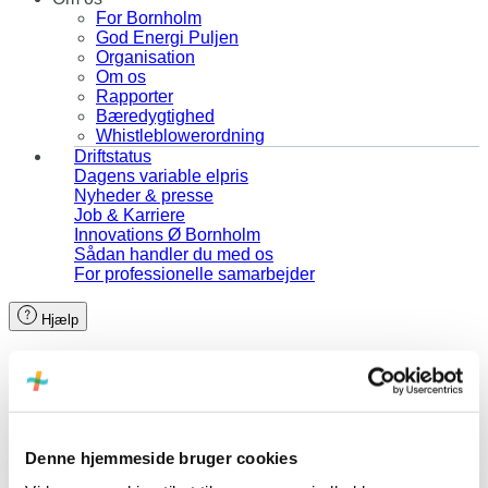
For Bornholm
God Energi Puljen
Organisation
Om os
Rapporter
Bæredygtighed
Whistleblowerordning
Driftstatus
Dagens variable elpris
Nyheder & presse
Job & Karriere
Innovations Ø Bornholm
Sådan handler du med os
For professionelle samarbejder
Hjælp
Denne hjemmeside bruger cookies
Kan du ikke finde