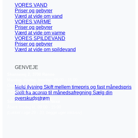
VORES VAND
Priser og gebyrer
Værd at vide om vand
VORES VARME
Priser og gebyrer
Værd at vide om varme
VORES SPILDEVAND
Priser og gebyrer
Værd at vide om spildevand
GENVEJE
Skansevej 2, 3700 Rønne
Mandag, tirsdag, torsdag: 09:00 - 15.00
Onsdag: lukket
Meld flytning
Skift mellem timepris og fast månedspris
Fredag: 09:00 - 12:00
Skift fra aconto til månedsafregning
Sælg din
overskudsstrøm
Sdr. Hammer 2C, 3730 Nexø
Åbent tirsdag kl. 09:00 - 15:00
(Lukket i uge 29 - 33, begge uger inklusiv)