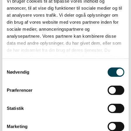
det du søger?
Vi bruger cookies til at tilpasse vores indhold og
annoncer, til at vise dig funktioner til sociale medier og til
at analysere vores trafik. Vi deler også oplysninger om
din brug af vores website med vores partnere inden for
sociale medier, annonceringspartnere og
Gå til hjælpecenter
Hjælpecenter
analysepartnere. Vores partnere kan kombinere disse
Om os
data med andre oplysninger, du har givet dem, eller som
de har indsamlet fra din brug af deres tjenester. Du
samtykker til vores cookies, hvis du fortsætter med at
FOR BORNHOLM
anvende vores hjemmeside.
Samtykkevalg
God Energi-puljen
Nødvendig
ORGANISATION
Om os
Rapporter
Præferencer
Bæredygtighed
Whistleblowerordning
NYHEDER OG PRESSE
JOB OG KARRIERE
Statistik
INNOVATIONS Ø BORNHOLM
SÅDAN HANDLER DU MED OS
FOR PROFESSIONELLE SAMARBEJDER
Marketing