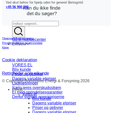
Ved akut behov for hjælp uden for generel åbningstid:
+45 56 900 000
Kan du ikke finde
det du søger?
Tilgængelighedserklæring
Gå til hjælpecenter
Privatlivspolitikker og persondata
Erhverv
Klage
Cookie deklaration
VORES EL
Bliv kunde
Rettigheder som elkunde
Priser og gebyrer
Dagens variable elpriser
© Copyright Bornholms Energi & Forsyning 2026
Ladeløsninger
Sælg jeres overskudsstrøm
Privat
El med oprindelsesgarantier
Vores el
Derfor svinger energipriserne
Bliv kunde
Dagens variable elpriser
Priser og gebyrer
Dagens variable elpriser