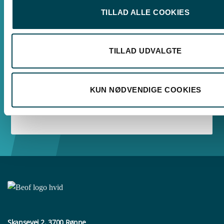
Skansevej 2, 3700 Rønne
TILLAD ALLE COOKIES
Man, tirs, tors: 09.00 - 15.00
Onsdag: Lukket
Fredag: 09:00 - 12.00
TILLAD UDVALGTE
Kontor Nexø
Sønder Hammer 2C, 3730 Nexø
KUN NØDVENDIGE COOKIES
Tirsdage: 09:00 - 15.00
Skansevej 2, 3700 Rønne