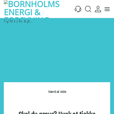
Fortsæt
til
indhold
Upload Image...
Værd at vide