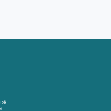
s på
er