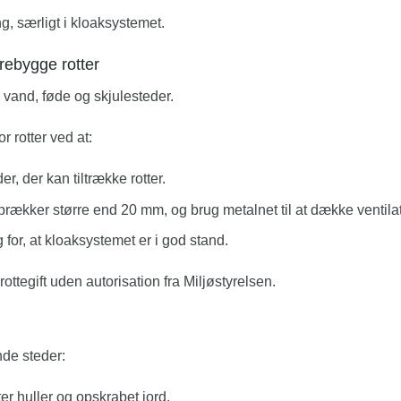
g, særligt i kloaksystemet.
orebygge rotter
s: vand, føde og skjulesteder.
r rotter ved at:
er, der kan tiltrække rotter.
rækker større end 20 mm, og brug metalnet til at dække ventila
for, at kloaksystemet er i god stand.
tegift uden autorisation fra Miljøstyrelsen.
nde steder:
er huller og opskrabet jord.