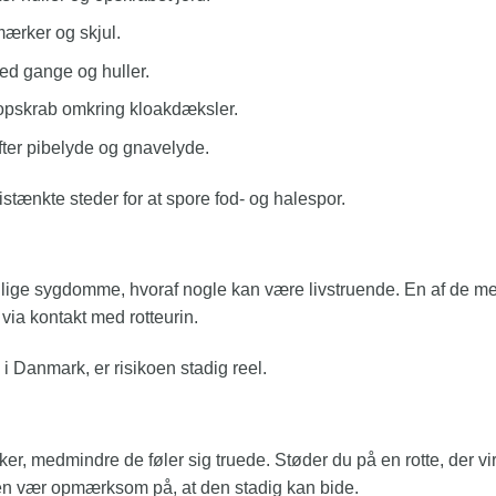
mærker og skjul.
d gange og huller.
dopskrab omkring kloakdæksler.
fter pibelyde og gnavelyde.
tænkte steder for at spore fod- og halespor.
llige sygdomme, hvoraf nogle kan være livstruende. En af de mes
via kontakt med rotteurin.
Danmark, er risikoen stadig reel.
r, medmindre de føler sig truede. Støder du på en rotte, der vir
 men vær opmærksom på, at den stadig kan bide.