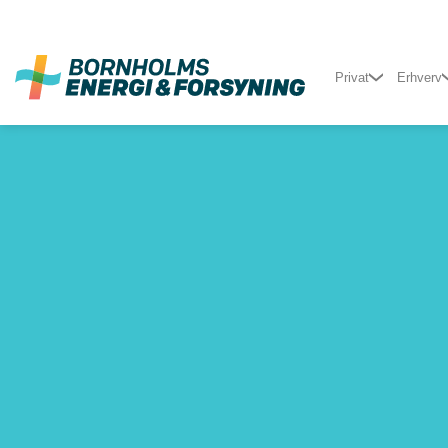
Fortsæt
til
indhold
Privat
Erhverv