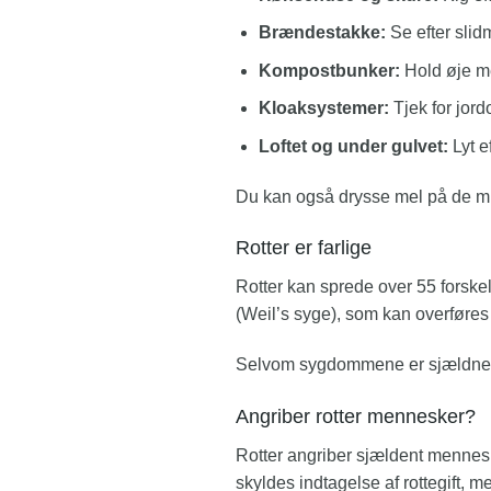
Brændestakke:
Se efter slid
Kompostbunker:
Hold øje me
Kloaksystemer:
Tjek for jor
Loftet og under gulvet:
Lyt e
Du kan også drysse mel på de mis
Rotter er farlige
Rotter kan sprede over 55 forske
(Weil’s syge), som kan overføres 
Selvom sygdommene er sjældne i 
Angriber rotter mennesker?
Rotter angriber sjældent menneske
skyldes indtagelse af rottegift,