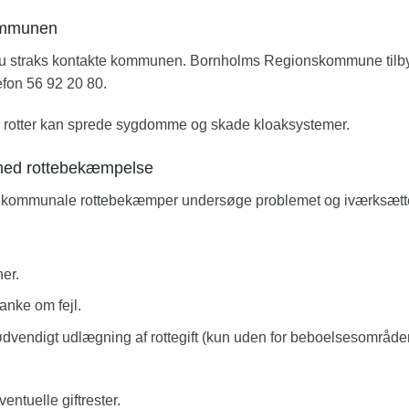
kommunen
l du straks kontakte kommunen. Bornholms Regionskommune tilby
efon 56 92 20 80.
, da rotter kan sprede sygdomme og skade kloaksystemer.
med rottebekæmpelse
en kommunale rottebekæmper undersøge problemet og iværksætte t
er.
anke om fejl.
vendigt udlægning af rottegift (kun uden for beboelsesområder
entuelle giftrester.