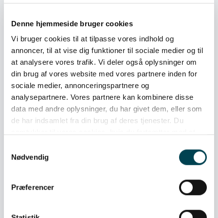
Hvad er forskellen på AC- og DC-opladning?
Denne hjemmeside bruger cookies
Vi bruger cookies til at tilpasse vores indhold og
annoncer, til at vise dig funktioner til sociale medier og til
at analysere vores trafik. Vi deler også oplysninger om
din brug af vores website med vores partnere inden for
sociale medier, annonceringspartnere og
analysepartnere. Vores partnere kan kombinere disse
data med andre oplysninger, du har givet dem, eller som
de har indsamlet fra din brug af deres tjenester. Du
samtykker til vores cookies, hvis du fortsætter med at
anvende vores hjemmeside.
Samtykkevalg
Nødvendig
Præferencer
Sammenlign dit elforbrug med andre
Statistik