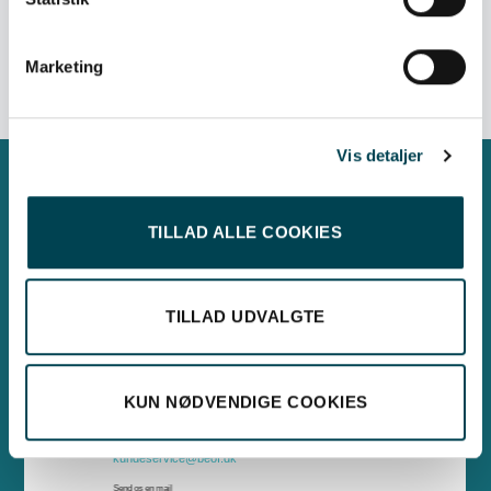
Marketing
Vis detaljer
Har du brug for hjælp?
TILLAD ALLE COOKIES
+45 56 900 000
Har du brug for hjælp, er vi klar til at hjælpe dig. Du kan kontakte os på telefon, e-
Man, tirs, tors: 09.00 - 15.00
mail eller komme forbi vores kundeservice i Rønne eller Nexø.
Onsdag: Lukket
TILLAD UDVALGTE
Fredag: 09:00 - 12.00
KUN NØDVENDIGE COOKIES
kundeservice@beof.dk
Send os en mail