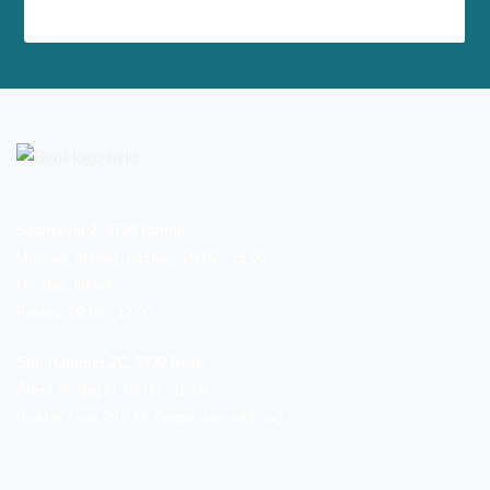
Skansevej 2, 3700 Rønne
Mandag, tirsdag, torsdag: 09:00 - 15.00
Onsdag: lukket
Fredag: 09:00 - 12:00
Sdr. Hammer 2C, 3730 Nexø
Åbent tirsdag kl. 09:00 - 15:00
(Lukket i uge 29 - 33, begge uger inklusiv)