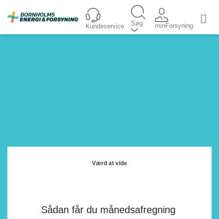
Fortsæt
til
Søg
minForsyning
Kundeservice
indhold
Værd at vide
Sådan får du månedsafregning