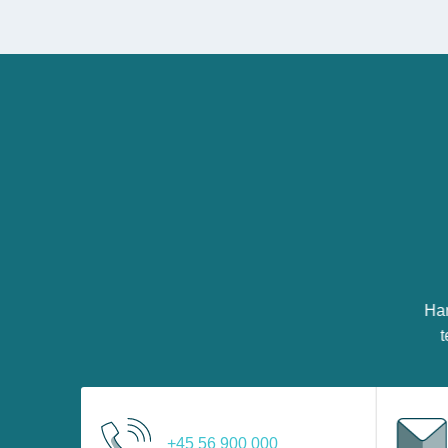
Har
t
+45 56 900 000