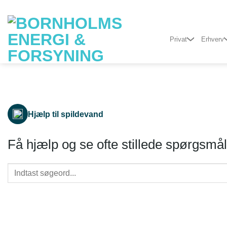
Fortsæt
til
indhold
Privat
Erhverv
Hjælp til spildevand
Få hjælp og se ofte stillede spørgsmå