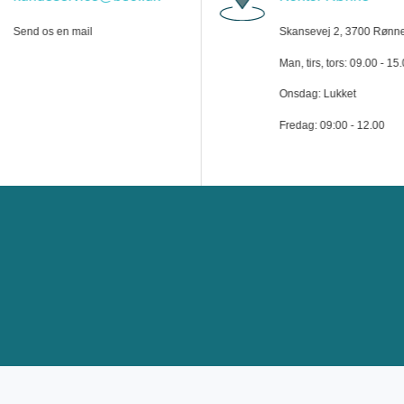
Send os en mail
Skansevej 2, 3700 Rønn
Man, tirs, tors: 09.00 - 15
Onsdag: Lukket
Fredag: 09:00 - 12.00