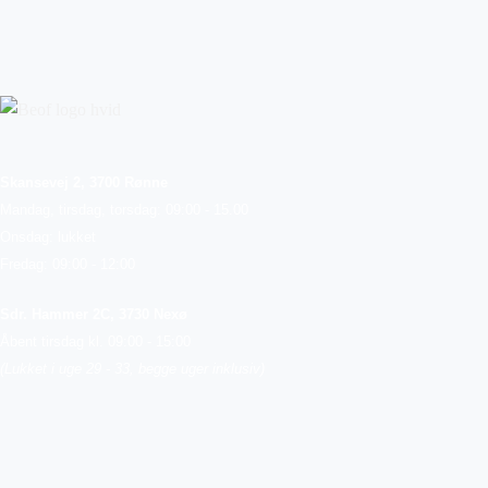
Skansevej 2, 3700 Rønne
Mandag, tirsdag, torsdag: 09:00 - 15.00
Onsdag: lukket
Fredag: 09:00 - 12:00
Sdr. Hammer 2C, 3730 Nexø
Åbent tirsdag kl. 09:00 - 15:00
(Lukket i uge 29 - 33, begge uger inklusiv)