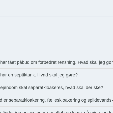
har fået påbud om forbedret rensning. Hvad skal jeg gø
har en septiktank. Hvad skal jeg gøre?
 ejendom skal separatkloakeres, hvad skal der ske?
 er separatkloakering, fælleskloakering og spildevands
r finder jeg oplysninger om afløb og kloak på min ejend