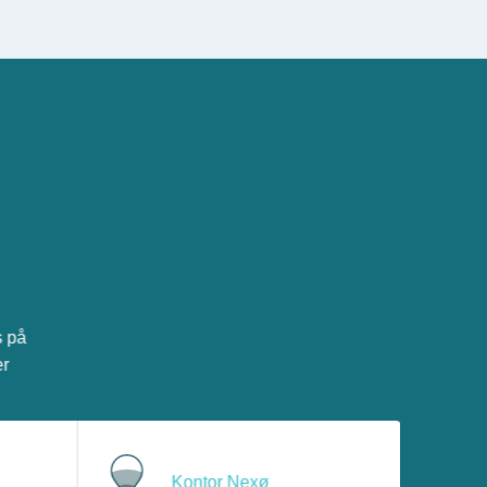
s på
er
Kontor Nexø