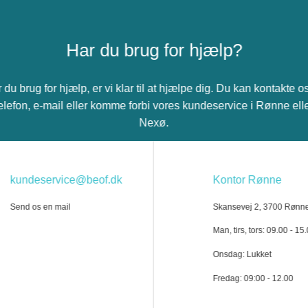
Har du brug for hjælp?
 du brug for hjælp, er vi klar til at hjælpe dig. Du kan kontakte o
elefon, e-mail eller komme forbi vores kundeservice i Rønne ell
Nexø.
kundeservice@beof.dk
Kontor Rønne
Send os en mail
Skansevej 2, 3700 Rønn
Man, tirs, tors: 09.00 - 15
Onsdag: Lukket
Fredag: 09:00 - 12.00