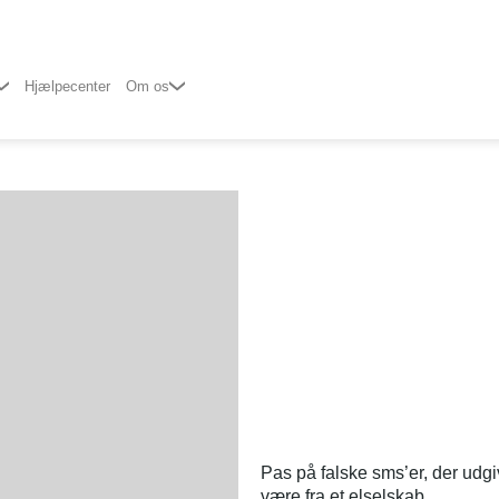
Hjælpecenter
Om os
Pas på falske sms’er, der udgiv
være fra et elselskab