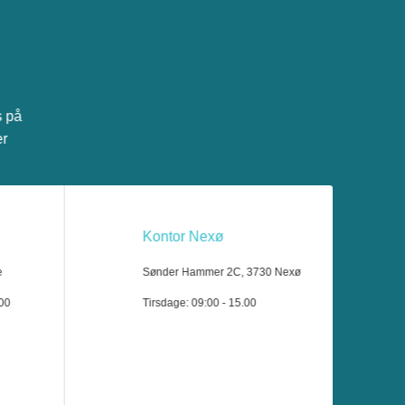
s på
er
Kontor Nexø
e
Sønder Hammer 2C, 3730 Nexø
.00
Tirsdage: 09:00 - 15.00