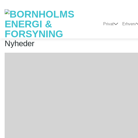
Fortsæt
til
indhold
Privat
Erhverv
Nyheder