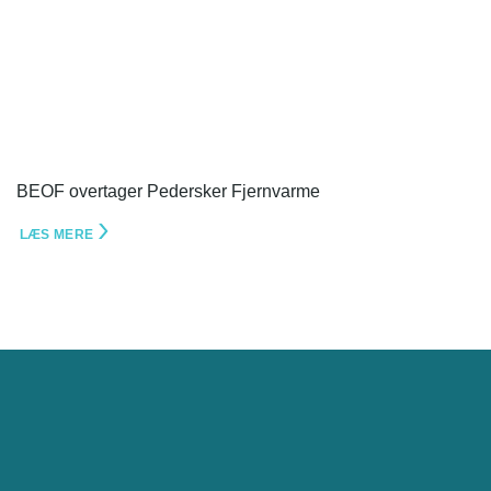
BEOF overtager Pedersker Fjernvarme
LÆS MERE