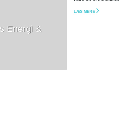
LÆS MERE
lms Energi &