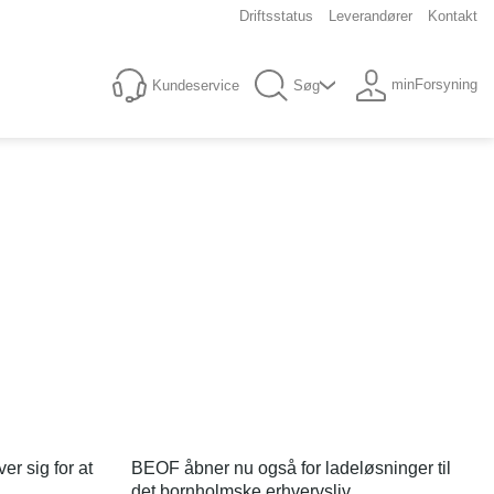
Driftsstatus
Leverandører
Kontakt
minForsyning
Kundeservice
Søg
er sig for at
BEOF åbner nu også for ladeløsninger til
det bornholmske erhvervsliv