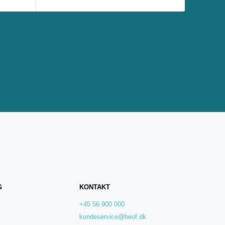
G
KONTAKT
+45 56 900 000
kundeservice@beof.dk