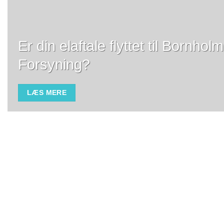
Er din elaftale flyttet til Bornho
Forsyning?
LÆS MERE