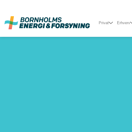
Fortsæt
til
indhold
Privat
Erhverv