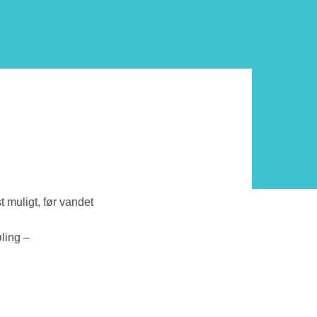
t muligt, før vandet
øling –