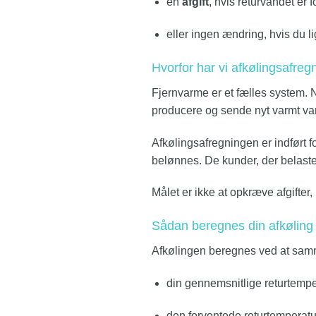
en
afgift
, hvis returvandet er f
eller ingen ændring, hvis du l
Hvorfor har vi afkølingsafreg
Fjernvarme er et fælles system. N
producere og sende nyt varmt vand 
Afkølingsafregningen er indført f
belønnes. De kunder, der belaster
Målet er ikke at opkræve afgifter, 
Sådan beregnes din afkøling
Afkølingen beregnes ved at sa
din gennemsnitlige returtempe
den forventede returtemperatur