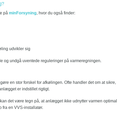
g?
de på
minForsyning
, hvor du også finder:
ling udvikler sig
de og undgå uventede reguleringer på varmeregningen.
re en stor forskel for afkølingen. Ofte handler det om at sikre, a
nlægget er indstillet rigtigt.
kan det være tegn på, at anlægget ikke udnytter varmen optimalt. 
p fra en VVS-installatør.