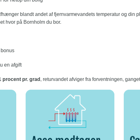
fhænger blandt andet af fjernvarmevandets temperatur og din pla
nset hvor på Bornholm du bor.
n bonus
u en afgift
1 procent pr. grad
, returvandet afviger fra forventningen, gange