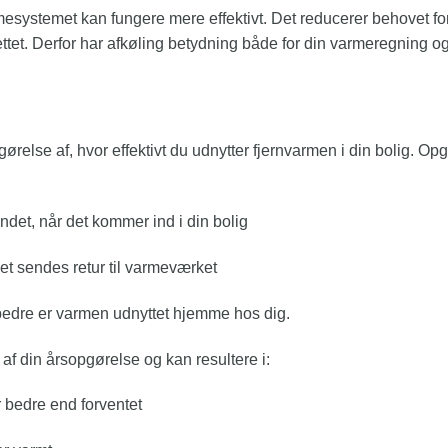
rmesystemet kan fungere mere effektivt. Det reducerer behovet f
nettet. Derfor har afkøling betydning både for din varmeregning og
gørelse af, hvor effektivt du udnytter fjernvarmen i din bolig. O
det, når det kommer ind i din bolig
et sendes retur til varmeværket
 bedre er varmen udnyttet hjemme hos dig.
af din årsopgørelse og kan resultere i:
er bedre end forventet