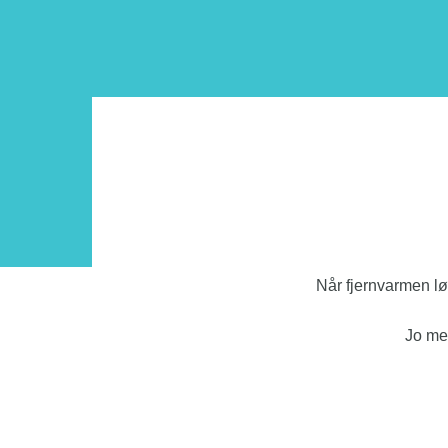
Når fjernvarmen løb
Jo mer