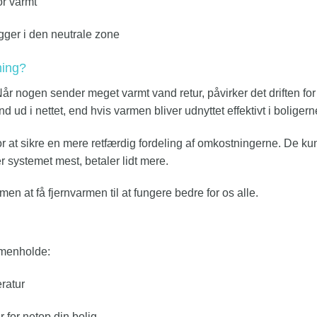
or varmt
igger i den neutrale zone
ning?
år nogen sender meget varmt vand retur, påvirker det driften for
ud i nettet, end hvis varmen bliver udnyttet effektivt i boligern
or at sikre en mere retfærdig fordeling af omkostningerne. De ku
 systemet mest, betaler lidt mere.
men at få fjernvarmen til at fungere bedre for os alle.
mmenholde:
ratur
 for netop din bolig