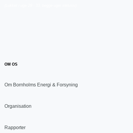
(Lukket i uge 29 - 33, begge uger inklusiv)
OM OS
Om Bornholms Energi & Forsyning
Organisation
Rapporter