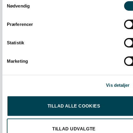
Nødvendig
Præferencer
Statistik
15. januar 2026
Marketing
Skal du grave? Husk at tjekke ledninger i jorden
LÆS MERE
Vis detaljer
TILLAD ALLE COOKIES
TILLAD UDVALGTE