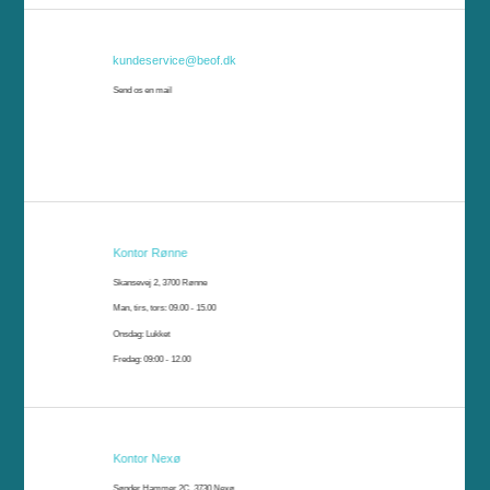
kundeservice@beof.dk
Send os en mail
Kontor Rønne
Skansevej 2, 3700 Rønne
Man, tirs, tors: 09.00 - 15.00
Onsdag: Lukket
Fredag: 09:00 - 12.00
Kontor Nexø
Sønder Hammer 2C, 3730 Nexø