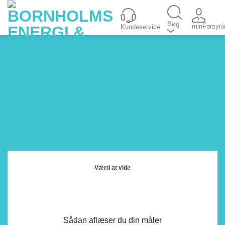
Fortsæt
til
Søg
minForsyni
Kundeservice
indhold
Værd at vide
Sådan aflæser du din måler