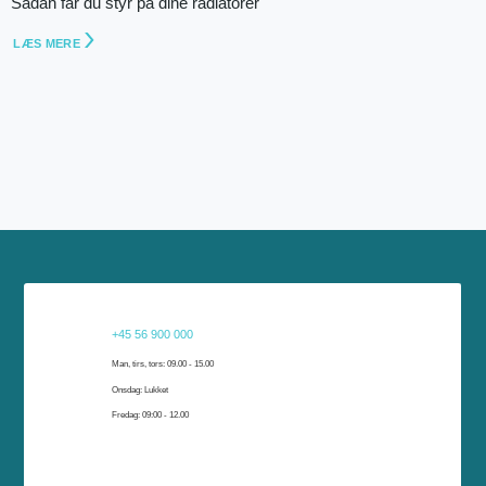
Sådan får du styr på dine radiatorer
LÆS MERE
Har du brug for hjælp?
+45 56 900 000
Har du brug for hjælp, er vi klar til at hjælpe dig. Du kan kontakte os på telefon, e-
Man, tirs, tors: 09.00 - 15.00
mail eller komme forbi vores kundeservice i Rønne eller Nexø.
Onsdag: Lukket
Fredag: 09:00 - 12.00