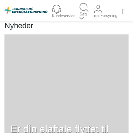
Fortsæt
til
Søg
minForsyning
Kundeservice
indhold
Nyheder
Er din elaftale flyttet til