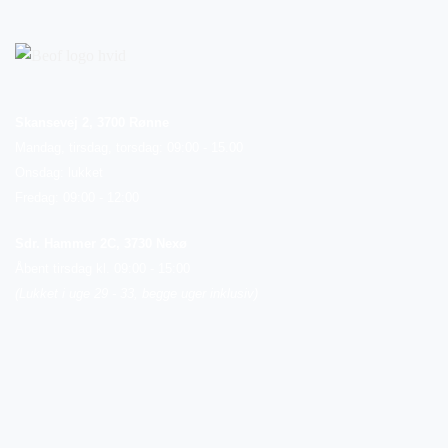
Skansevej 2, 3700 Rønne
Mandag, tirsdag, torsdag: 09:00 - 15.00
Onsdag: lukket
Fredag: 09:00 - 12:00
Sdr. Hammer 2C, 3730 Nexø
Åbent tirsdag kl. 09:00 - 15:00
(Lukket i uge 29 - 33, begge uger inklusiv)