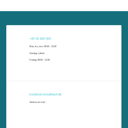
Har du brug for hjælp?
+45 56 900 000
Har du brug for hjælp, er vi klar til at hjælpe dig. Du kan kontakte os på telefon, e-
Man, tirs, tors: 09.00 - 15.00
mail eller komme forbi vores kundeservice i Rønne eller Nexø.
Onsdag: Lukket
Fredag: 09:00 - 12.00
kundeservice@beof.dk
Send os en mail