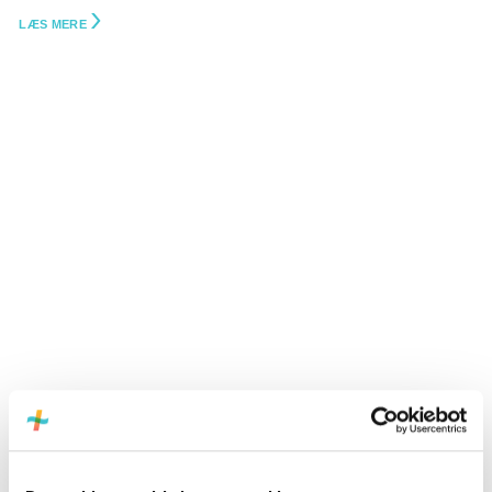
LÆS MERE
Nye regler skal beskytte elkunder mod uønskede elaftaler
LÆS MERE