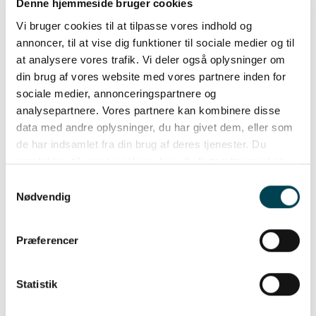
Denne hjemmeside bruger cookies
Vi bruger cookies til at tilpasse vores indhold og
annoncer, til at vise dig funktioner til sociale medier og til
at analysere vores trafik. Vi deler også oplysninger om
din brug af vores website med vores partnere inden for
sociale medier, annonceringspartnere og
analysepartnere. Vores partnere kan kombinere disse
data med andre oplysninger, du har givet dem, eller som
de har indsamlet fra din brug af deres tjenester. Du
samtykker til vores cookies, hvis du fortsætter med at
anvende vores hjemmeside.
Samtykkevalg
Nødvendig
Præferencer
For første gang: Åbningen af Folkemødet får nyt bornholmsk
værtskab
Statistik
LÆS MERE