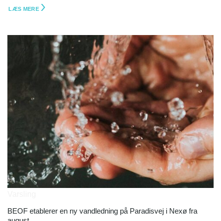
LÆS MERE
Varsling
BEOF etablerer en ny vandledning på Paradisvej i Nexø fra
august