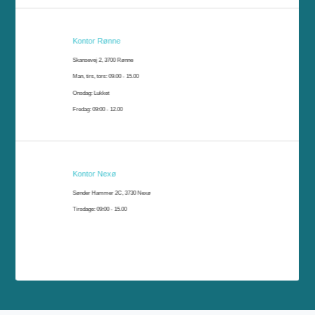
Kontor Rønne
Skansevej 2, 3700 Rønne
Man, tirs, tors: 09.00 - 15.00
Onsdag: Lukket
Fredag: 09:00 - 12.00
Kontor Nexø
Sønder Hammer 2C, 3730 Nexø
Tirsdage: 09:00 - 15.00