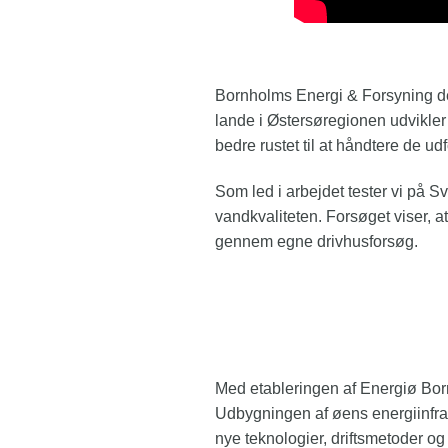
Bornholms Energi & Forsyning de
lande i Østersøregionen udvikler 
bedre rustet til at håndtere de 
Som led i arbejdet tester vi på S
vandkvaliteten. Forsøget viser, a
gennem egne drivhusforsøg.
Sandfilteret fjerner E. Coli med en 
Med etableringen af Energiø Bor
Udbygningen af øens energiinfras
nye teknologier, driftsmetoder o