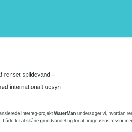
 renset spildevand –
med internationalt udsyn
nsierede Interreg-projekt
WaterMan
undersøger vi, hvordan re
både for at skåne grundvandet og for at bruge øens ressourcer 