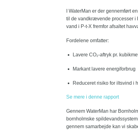
I WaterMan er der gennemført en
til de vandkrævende processer i P
vand i P-t-X fremfor afsaltet havv
Fordelene omfatter:
Lavere CO₂-aftryk pr. kubikme
Markant lavere energiforbrug
Reduceret risiko for iltsvind i 
Se mere i denne rapport
Gennem WaterMan har Bornholms E
bornholmske spildevandssystem.
gennem samarbejde kan vi skabe r