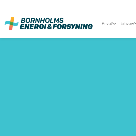
Fortsæt
til
indhold
Privat
Erhverv