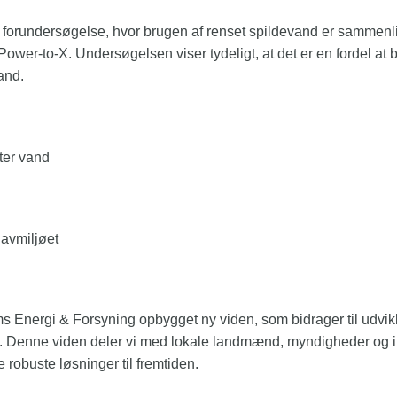
 forundersøgelse, hvor brugen af renset spildevand er sammenl
ower‑to‑X. Undersøgelsen viser tydeligt, at det er en fordel at b
and.
ter
vand
havmiljøet
nergi & Forsyning opbygget ny viden, som bidrager til udvikli
 Denne viden deler vi med lokale landmænd, myndigheder og in
obuste løsninger til fremtiden.