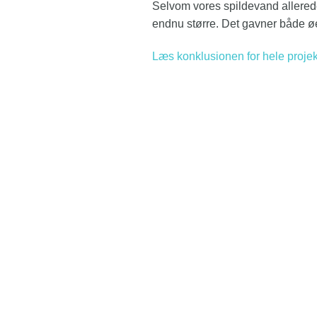
Selvom vores spildevand allerede 
endnu større. Det gavner både øe
Læs konklusionen for hele proje