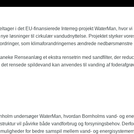
ltager i det EU‑finansierede Interreg‑projekt WaterMan, hvor v
nye løsninger til cirkulær vandudnyttelse. Projektet styrker vo
udfordringer, som klimaforandringernes ændrede nedbørsmønstre
vaneke Renseanlæg et ekstra rensetrin med sandfilter, der reduc
t det rensede spildevand kan anvendes til vanding af foderafgrød
biofilm, så spildevandet kan recirkulere tilbage på land.
nholm undersøger WaterMan, hvordan Bornholms vand- og energi
truktur vil påvirke både vandforbrug og forsyningsbehov. Derfor
g muligheder for bedre samspil mellem vand- og energisystemer